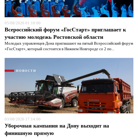
Я согласен с
политикой конфиденциальности и
защиты информации*
Я согласен с
политикой конфиденциальности и
защиты информации*
05/08/2026 01:10:00
Всероссийский форум «ГосСтарт» приглашает к
участию молодежь Ростовской области
Молодых управленцев Дона приглашают на пятый Всероссийский форум
«ГосСтарт», который состоится в Нижнем Новгороде со 2 по...
НОВОСТИ
03/08/2026 17:14:00
Уборочная кампания на Дону выходит на
финишную прямую