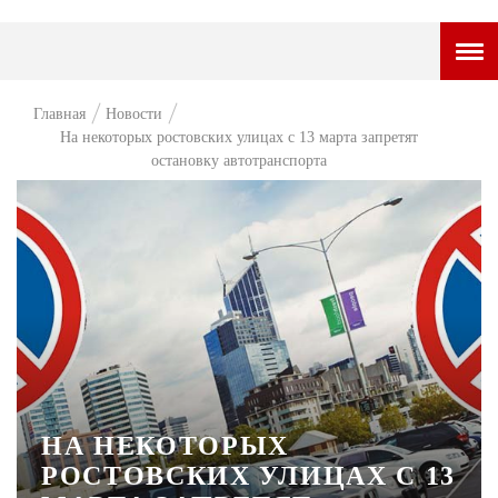
ГОРОДСКОЙ ПОРТАЛ
Главная
Новости
На некоторых ростовских улицах с 13 марта запретят
НОВОСТИ
остановку автотранспорта
ВОПРОС НЕДЕЛИ
ПРЕМЬЕРА
ТАМ И ТУТ
СТИЛЬ ЖИЗНИ
ХАЙП
ЧЕЛОВЕК ОСОБЕННЫЙ
НА НЕКОТОРЫХ
КУЛЬТ ЕДЫ
РОСТОВСКИХ УЛИЦАХ С 13
АФИША