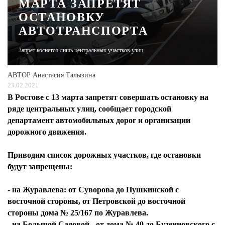
МАРТА ЗАПРЕТЯТ
ОСТАНОВКУ
ЖУРНАЛ
АВТОТРАНСПОРТА
Запрет коснется лишь центральных участков улиц
АВТОР
Анастасия Талызина
23.02.2021
В Ростове с 13 марта запретят совершать остановку на
ряде центральных улиц, сообщает городской
департамент автомобильных дорог и организации
дорожного движения.
Приводим список дорожных участков, где остановки
будут запрещены:
- на Журавлева: от Суворова до Пушкинской с
восточной стороны, от Петровской до восточной
стороны дома № 25/167 по Журавлева.
- на Большой Садовой - от дома № 40 до Буденновского с