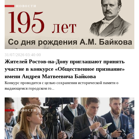
НОВОСТИ
31/07/2026 03:40:00
Жителей Ростов-на-Дону приглашают принять
участие в конкурсе «Общественное признание»
имени Андрея Матвеевича Байкова
Конкурс проводится с целью сохранения исторической памяти о
Я согласен с
политикой конфиденциальности и
выдающемся городском го...
защиты информации*
Я согласен с
политикой конфиденциальности и
защиты информации*
НОВОСТИ