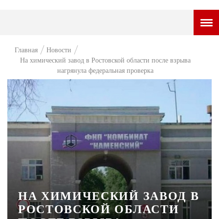
ГОРОДСКОЙ ПОРТАЛ
Главная
Новости
На химический завод в Ростовской области после взрыва
НОВОСТИ
нагрянула федеральная проверка
ВОПРОС НЕДЕЛИ
ПРЕМЬЕРА
ТАМ И ТУТ
СТИЛЬ ЖИЗНИ
ХАЙП
ЧЕЛОВЕК ОСОБЕННЫЙ
НА ХИМИЧЕСКИЙ ЗАВОД В
КУЛЬТ ЕДЫ
РОСТОВСКОЙ ОБЛАСТИ
АФИША