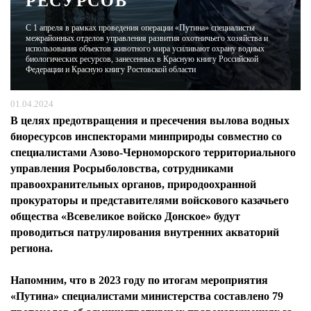
РЕСУРСОВ
С 1 апреля в рамках проведения операции «Путина» специалисты
ЖУРНАЛ
межрайонных отделов управления развития охотничьего хозяйства и
использования объектов животного мира усиливают охрану водных
биологических ресурсов, занесенных в Красную книгу Российской
Федерации и Красную книгу Ростовской области
01.04.2024
В целях предотвращения и пресечения вылова водных
биоресурсов инспекторами минприроды совместно со
специалистами Азово-Черноморского территориального
управления Росрыболовства, сотрудниками
правоохранительных органов, природоохранной
прокураторы и представителями войскового казачьего
общества «Всевеликое войско Донское» будут
проводиться патрулирования внутренних акваторий
региона.
Напомним, что в 2023 году по итогам мероприятия
«Путина» специалистами министерства составлено 79