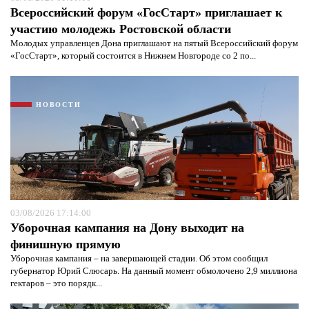
Всероссийский форум «ГосСтарт» приглашает к
участию молодежь Ростовской области
Молодых управленцев Дона приглашают на пятый Всероссийский форум
«ГосСтарт», который состоится в Нижнем Новгороде со 2 по...
НОВОСТИ
Я согласен с
политикой конфиденциальности и
защиты информации*
Я согласен с
политикой конфиденциальности и
защиты информации*
03/08/2026 17:14:00
Уборочная кампания на Дону выходит на
финишную прямую
Уборочная кампания – на завершающей стадии. Об этом сообщил
губернатор Юрий Слюсарь. На данный момент обмолочено 2,9 миллиона
гектаров – это порядк...