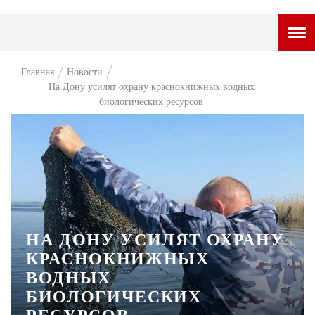
ГОРОДСКОЙ ПОРТАЛ
Главная
Новости
На Дону усилят охрану краснокнижных водных
НОВОСТИ
биологических ресурсов
ВОПРОС НЕДЕЛИ
ПРЕМЬЕРА
ТАМ И ТУТ
СТИЛЬ ЖИЗНИ
ХАЙП
НА ДОНУ УСИЛЯТ ОХРАНУ
КРАСНОКНИЖНЫХ
ЧЕЛОВЕК ОСОБЕННЫЙ
ВОДНЫХ
КУЛЬТ ЕДЫ
БИОЛОГИЧЕСКИХ
АФИША