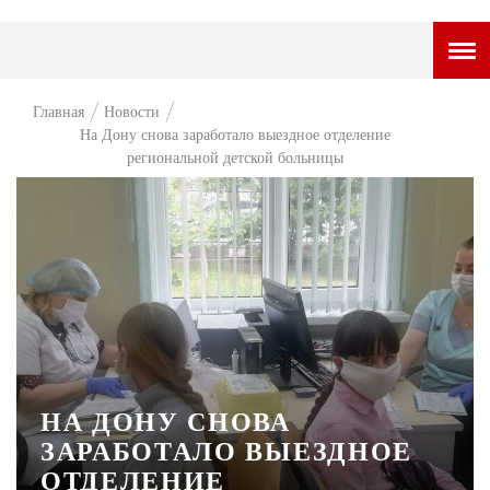
ГОРОДСКОЙ ПОРТАЛ
Главная
Новости
На Дону снова заработало выездное отделение
НОВОСТИ
региональной детской больницы
ВОПРОС НЕДЕЛИ
ПРЕМЬЕРА
ТАМ И ТУТ
СТИЛЬ ЖИЗНИ
ХАЙП
ЧЕЛОВЕК ОСОБЕННЫЙ
НА ДОНУ СНОВА
ЗАРАБОТАЛО ВЫЕЗДНОЕ
КУЛЬТ ЕДЫ
ОТДЕЛЕНИЕ
АФИША