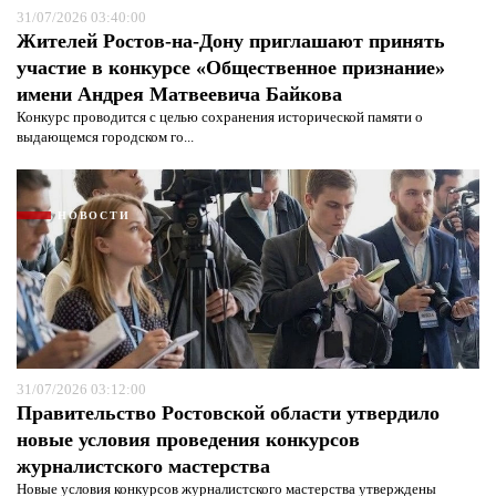
31/07/2026 03:40:00
Жителей Ростов-на-Дону приглашают принять
участие в конкурсе «Общественное признание»
имени Андрея Матвеевича Байкова
Конкурс проводится с целью сохранения исторической памяти о
выдающемся городском го...
НОВОСТИ
Я согласен с
политикой конфиденциальности и
защиты информации*
Я согласен с
политикой конфиденциальности и
защиты информации*
31/07/2026 03:12:00
Правительство Ростовской области утвердило
новые условия проведения конкурсов
журналистского мастерства
Новые условия конкурсов журналистского мастерства утверждены