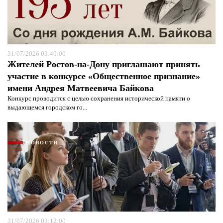
31/07/2026 03:40:00
Жителей Ростов-на-Дону приглашают принять
участие в конкурсе «Общественное признание»
имени Андрея Матвеевича Байкова
Конкурс проводится с целью сохранения исторической памяти о
выдающемся городском го...
Я согласен с
политикой конфиденциальности и
защиты информации*
Я согласен с
политикой конфиденциальности и
защиты информации*
НОВОСТИ
31/07/2026 03:12:00