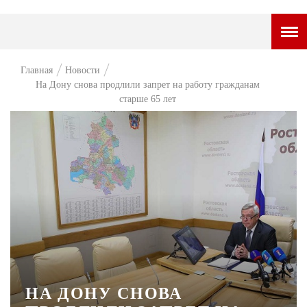
ГОРОДСКОЙ ПОРТАЛ
Главная
Новости
На Дону снова продлили запрет на работу гражданам
НОВОСТИ
старше 65 лет
ВОПРОС НЕДЕЛИ
ПРЕМЬЕРА
ТАМ И ТУТ
СТИЛЬ ЖИЗНИ
ХАЙП
ЧЕЛОВЕК ОСОБЕННЫЙ
КУЛЬТ ЕДЫ
НА ДОНУ СНОВА
АФИША