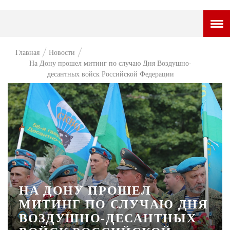
ГОРОДСКОЙ ПОРТАЛ
Главная
Новости
На Дону прошел митинг по случаю Дня Воздушно-
НОВОСТИ
десантных войск Российской Федерации
ВОПРОС НЕДЕЛИ
ПРЕМЬЕРА
ТАМ И ТУТ
СТИЛЬ ЖИЗНИ
ХАЙП
НА ДОНУ ПРОШЕЛ
ЧЕЛОВЕК ОСОБЕННЫЙ
МИТИНГ ПО СЛУЧАЮ ДНЯ
КУЛЬТ ЕДЫ
ВОЗДУШНО-ДЕСАНТНЫХ
АФИША