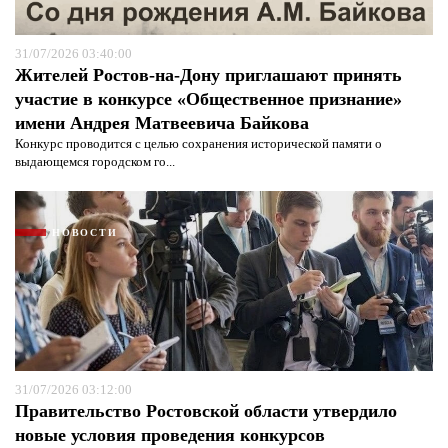
защиты информации*
Я согласен с
политикой конфиденциальности и
защиты информации*
31/07/2026 03:40:00
Жителей Ростов-на-Дону приглашают принять
участие в конкурсе «Общественное признание»
имени Андрея Матвеевича Байкова
Конкурс проводится с целью сохранения исторической памяти о
выдающемся городском го...
НОВОСТИ
31/07/2026 03:12:00
Правительство Ростовской области утвердило
новые условия проведения конкурсов