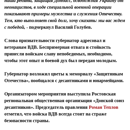
наши ребята, защищая Донбасс, освобождая Украину от
неонацистов, в ходе специальной военной операции
показывают примеры мужества и служения Отечеству.
Тем, кто выполняет свой долг, хочу сказать: мы вас ждем
с победой,
- подчеркнул
Василий Голубев
.
Слова признательности губернатор адресовал и
ветеранам ВДВ. Беспримерная отвага и стойкость
принесли войскам славу непобедимых, необходимо,
чтобы этот опыт и боевой дух был передан молодым.
Губернатор возложил цветы к мемориалу «Защитникам
Отечества», пообщался с десантниками и юнармейцами.
Организатором мероприятия выступила Ростовская
региональная общественная организация «Донской союз
десантников».
Председатель правления
Роман Теплов
отметил, что войска ВДВ всегда стоят на страже
безопасности страны.