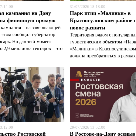
7:14:00
31/07/2026 18:18:00
ая кампания на Дону
Парк птиц «Малинки» в
 на финишную прямую
Красносулинском районе 
новое развити
 кампания – на завершающей
б этом сообщил губернатор
Территория рядом с популярн
арь. На данный момент
туристическим объектом «Пар
 2,9 миллиона гектаров – это
«Малинки» в Красносулинском
должна преобразиться в рамках 
ОСТИ
НОВОСТИ
3:12:00
29/07/2026 13:52:00
льство Ростовской
В Ростове-на-Дону осенью