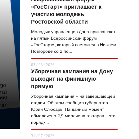
«ГосСтарт» приглашает к
ВОПРОС НЕДЕЛИ
участию молодежь
ПРЕМЬЕРА
Ростовской области
ТАМ И ТУТ
Молодых управленцев Дона приглашают
на пятый Всероссийский форум
СТИЛЬ ЖИЗНИ
«ГосСтарт», который состоится в Нижнем
Новгороде со 2 по...
ХАЙП
03 / 08 / 2026
ЧЕЛОВЕК ОСОБЕННЫЙ
Уборочная кампания на Дону
выходит на финишную
КУЛЬТ ЕДЫ
прямую
АФИША
Уборочная кампания – на завершающей
стадии. Об этом сообщил губернатор
ЖУРНАЛ
Юрий Слюсарь. На данный момент
обмолочено 2,9 миллиона гектаров – это
порядк...
31 / 07 / 2026