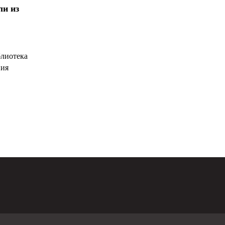
ли из
блиотека
ния