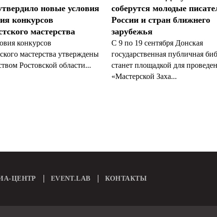
утвердило новые условия
соберутся молодые писате
ия конкурсов
России и стран ближнего
тского мастерства
зарубежья
овия конкурсов
С 9 по 19 сентября Донская
ского мастерства утверждены
государственная публичная би
твом Ростовской области...
станет площадкой для проведе
«Мастерской Заха...
ИА-ЦЕНТР
EVENT.LAB
КОНТАКТЫ