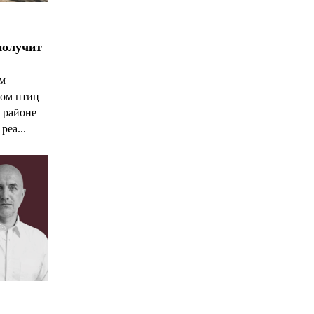
получит
ым
ком птиц
 районе
реа...