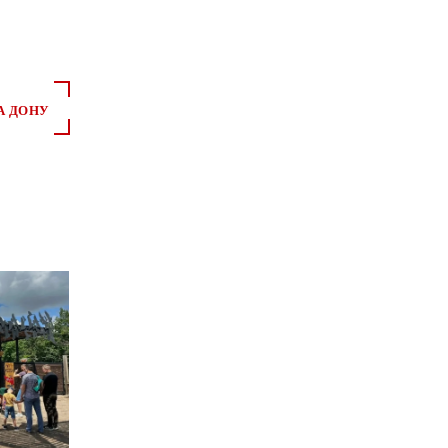
А ДОНУ
*
*