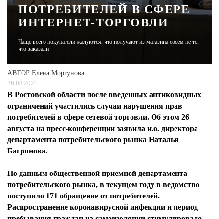
ПОТРЕБИТЕЛЕЙ В СФЕРЕ
ИНТЕРНЕТ-ТОРГОВЛИ
ЖУРНАЛ
Чаще всего покупатели жалуются, что получают из магазина сосем не то,
что заказали
АВТОР
Елена Моргунова
26.08.2021
В Ростовской области после введенных антиковидных
ограничений участились случаи нарушения прав
потребителей в сфере сетевой торговли. Об этом 26
августа на пресс-конференции заявила и.о. директора
департамента потребительского рынка Наталья
Багрянова.
По данным общественной приемной департамента
потребительского рынка, в текущем году в ведомство
поступило 171 обращение от потребителей.
Распространение коронавирусной инфекции и период
пребывания граждан на самоизоляции стимулировало