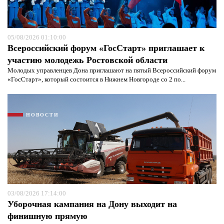
Я согласен с
политикой конфиденциальности и
защиты информации*
Я согласен с
политикой конфиденциальности и
защиты информации*
05/08/2026 01:10:00
Всероссийский форум «ГосСтарт» приглашает к
участию молодежь Ростовской области
Молодых управленцев Дона приглашают на пятый Всероссийский форум
«ГосСтарт», который состоится в Нижнем Новгороде со 2 по...
НОВОСТИ
03/08/2026 17:14:00
Уборочная кампания на Дону выходит на
финишную прямую