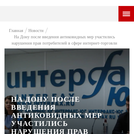
ГОРОДСКОЙ ПОРТАЛ
Главная
Новости
На Дону после введения антиковидных мер участились
НОВОСТИ
нарушения прав потребителей в сфере интернет-торговли
ВОПРОС НЕДЕЛИ
ПРЕМЬЕРА
ТАМ И ТУТ
СТИЛЬ ЖИЗНИ
НА ДОНУ ПОСЛЕ
ХАЙП
ВВЕДЕНИЯ
ЧЕЛОВЕК ОСОБЕННЫЙ
АНТИКОВИДНЫХ МЕР
УЧАСТИЛИСЬ
КУЛЬТ ЕДЫ
НАРУШЕНИЯ ПРАВ
АФИША