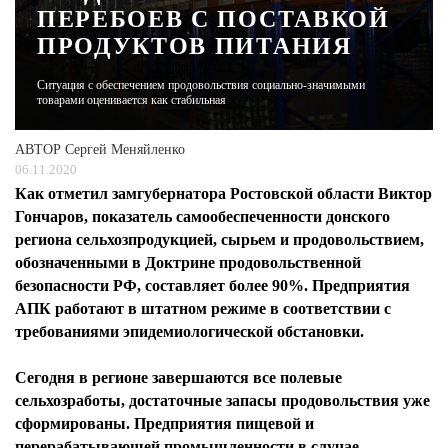
ПЕРЕБОЕВ С ПОСТАВКОЙ
ПРОДУКТОВ ПИТАНИЯ
ЖУРНАЛ
Ситуация с обеспечением продовольствия социально-значимыми
товарами оценивается как стабильная
АВТОР
Сергей Меняйленко
06.11.2020
Как отметил замгубернатора Ростовской области Виктор
Гончаров, показатель самообеспеченности донского
региона сельхозпродукцией, сырьем и продовольствием,
обозначенными в Доктрине продовольственной
безопасности РФ, составляет более 90%. Предприятия
АПК работают в штатном режиме в соответствии с
требованиями эпидемиологической обстановки.
Сегодня в регионе завершаются все полевые
сельхозработы, достаточные запасы продовольствия уже
сформированы. Предприятия пищевой и
перерабатывающей промышленности в случае