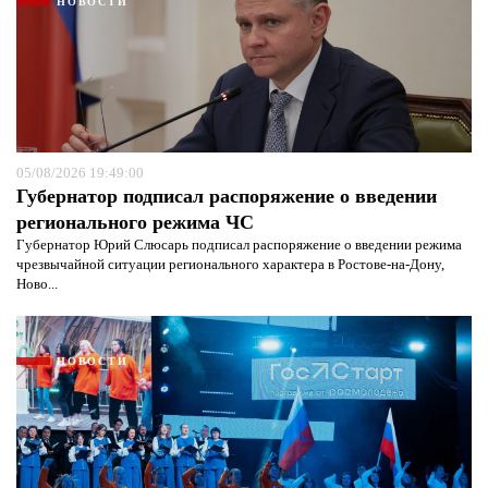
НОВОСТИ
05/08/2026 19:49:00
Губернатор подписал распоряжение о введении
регионального режима ЧС
Я согласен с
политикой конфиденциальности и
защиты информации*
Губернатор Юрий Слюсарь подписал распоряжение о введении режима
Я согласен с
политикой конфиденциальности и
защиты информации*
чрезвычайной ситуации регионального характера в Ростове-на-Дону,
Ново...
НОВОСТИ