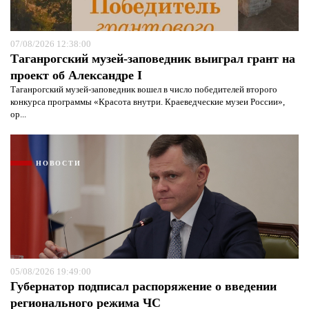
07/08/2026 12:38:00
Таганрогский музей-заповедник выиграл грант на
проект об Александре I
Таганрогский музей-заповедник вошел в число победителей второго
конкурса программы «Красота внутри. Краеведческие музеи России»,
ор...
НОВОСТИ
Я согласен с
политикой конфиденциальности и
защиты информации*
Я согласен с
политикой конфиденциальности и
защиты информации*
05/08/2026 19:49:00
Губернатор подписал распоряжение о введении
регионального режима ЧС