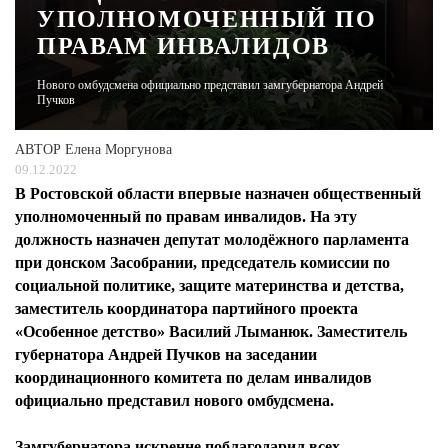
УПОЛНОМОЧЕННЫЙ ПО
ПРАВАМ ИНВАЛИДОВ
ЖУРНАЛ
Нового омбудсмена официально представил замгубернатора Андрей
Пучков
АВТОР
Елена Моргунова
09.12.2022
В Ростовской области впервые назначен общественный
уполномоченный по правам инвалидов. На эту
должность назначен депутат молодёжного парламента
при донском Засобрании, председатель комиссии по
социальной политике, защите материнства и детства,
заместитель координатора партийного проекта
«Особенное детство» Василий Лыманюк. Заместитель
губернатора Андрей Пучков на заседании
координационного комитета по делам инвалидов
официально представил нового омбудсмена.
Замгубернатора искренне поблагодарил всех