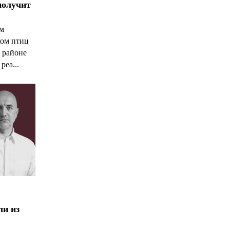
получит
ым
ком птиц
 районе
реа...
ли из