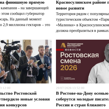
 на финишную прямую
Красносулинском районе 
новое развити
 кампания – на завершающей
б этом сообщил губернатор
Территория рядом с популярн
арь. На данный момент
туристическим объектом «Пар
 2,9 миллиона гектаров – это
«Малинки» в Красносулинском
должна преобразиться в рамках 
ОСТИ
НОВОСТИ
3:12:00
29/07/2026 13:52:00
льство Ростовской
В Ростове-на-Дону осенью
утвердило новые условия
соберутся молодые писате
ия конкурсов
России и стран ближнего