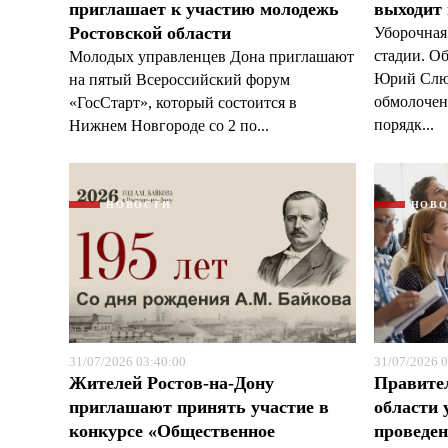
приглашает к участию молодежь
выходит
Ростовской области
Уборочная
стадии. О
Молодых управленцев Дона приглашают
Юрий Слюс
на пятый Всероссийский форум
обмолочено
«ГосСтарт», который состоится в
порядк...
Нижнем Новгороде со 2 по...
НОВОСТИ
НОВ
31/07/2026 03:40:00
31/07/2026 0
Жителей Ростов-на-Дону
Правите
приглашают принять участие в
области 
конкурсе «Общественное
проведен