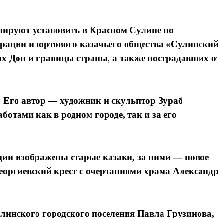
нируют установить в Красном Сулине по
трации и юртового казачьего общества «Сулински
х Дон и границы страны, а также пострадавших о
 Его автор — художник и скульптор Зураб
ботами как в родном городе, так и за его
ции изображены старые казаки, за ними — новое
георгиевский крест с очертаниями храма Александ
линского городского поселения Павла Грузинова,