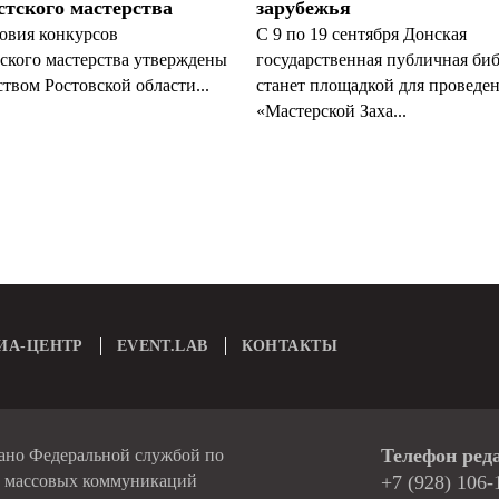
тского мастерства
зарубежья
овия конкурсов
С 9 по 19 сентября Донская
ского мастерства утверждены
государственная публичная би
твом Ростовской области...
станет площадкой для проведе
«Мастерской Заха...
ИА-ЦЕНТР
EVENT.LAB
КОНТАКТЫ
Телефон ред
вано Федеральной службой по
и массовых коммуникаций
+7 (928) 106-