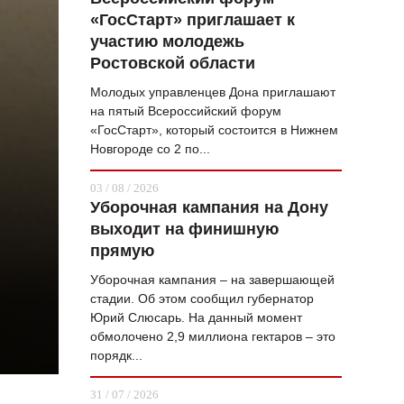
«ГосСтарт» приглашает к
ВОПРОС НЕДЕЛИ
участию молодежь
ПРЕМЬЕРА
Ростовской области
ТАМ И ТУТ
Молодых управленцев Дона приглашают
на пятый Всероссийский форум
СТИЛЬ ЖИЗНИ
«ГосСтарт», который состоится в Нижнем
Новгороде со 2 по...
ХАЙП
03 / 08 / 2026
ЧЕЛОВЕК ОСОБЕННЫЙ
Уборочная кампания на Дону
выходит на финишную
КУЛЬТ ЕДЫ
прямую
АФИША
Уборочная кампания – на завершающей
стадии. Об этом сообщил губернатор
ЖУРНАЛ
Юрий Слюсарь. На данный момент
обмолочено 2,9 миллиона гектаров – это
порядк...
31 / 07 / 2026