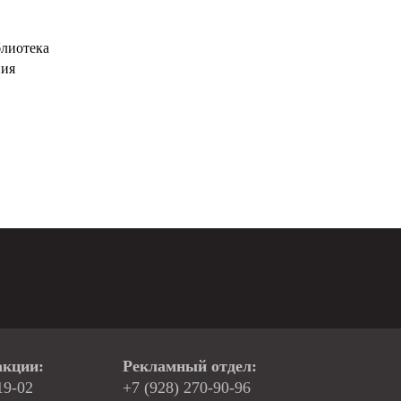
блиотека
ния
акции:
Рекламный отдел:
19-02
+7 (928) 270-90-96