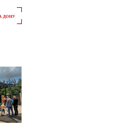
А ДОНУ
*
*