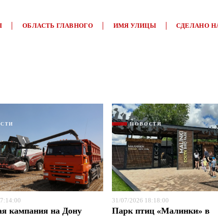
П
ОБЛАСТЬ ГЛАВНОГО
ИМЯ УЛИЦЫ
СДЕЛАНО Н
ОСТИ
НОВОСТИ
Я согласен с
Я согласен с
политикой конфиденциальности и защиты информации
политикой конфиденциальности и защиты информации
7:14:00
31/07/2026 18:18:00
ая кампания на Дону
Парк птиц «Малинки» в