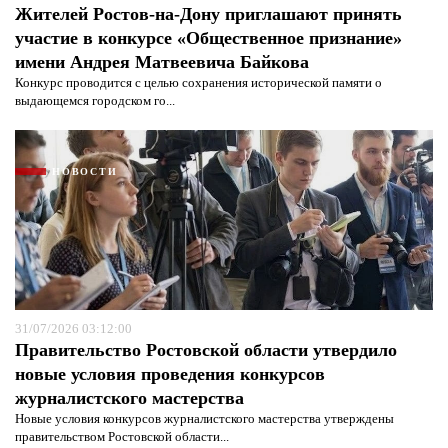
Жителей Ростов-на-Дону приглашают принять
участие в конкурсе «Общественное признание»
имени Андрея Матвеевича Байкова
Конкурс проводится с целью сохранения исторической памяти о
выдающемся городском го...
НОВОСТИ
Я согласен с
политикой конфиденциальности и
защиты информации*
Я согласен с
политикой конфиденциальности и
защиты информации*
31/07/2026 03:12:00
Правительство Ростовской области утвердило
новые условия проведения конкурсов
журналистского мастерства
Новые условия конкурсов журналистского мастерства утверждены
правительством Ростовской области...