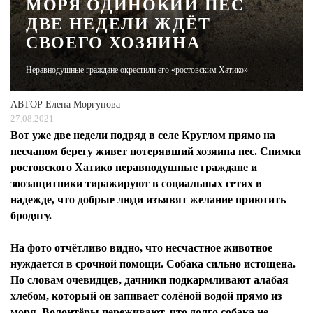
МОРЯ ОДИНОКИЙ ПЁС
ДВЕ НЕДЕЛИ ЖДЁТ
ЖУРНАЛ
СВОЕГО ХОЗЯИНА
Неравнодушные граждане окрестили его «ростовским Хатико»
АВТОР
Елена Моргунова
27.08.2021
Вот уже две недели подряд в селе Круглом прямо на
песчаном берегу живет потерявший хозяина пес. Снимки
ростовского Хатико неравнодушные граждане и
зоозащитники тиражируют в социальных сетях в
надежде, что добрые люди изъявят желание приютить
бродягу.
На фото отчётливо видно, что несчастное животное
нуждается в срочной помощи. Собака сильно истощена.
По словам очевидцев, дачники подкармливают алабая
хлебом, который он запивает солёной водой прямо из
моря. Волонтёры переживают, что долго собака не