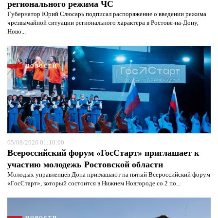
регионального режима ЧС
Губернатор Юрий Слюсарь подписал распоряжение о введении режима
чрезвычайной ситуации регионального характера в Ростове-на-Дону,
Ново...
НОВОСТИ
05/08/2026 01:10:00
Всероссийский форум «ГосСтарт» приглашает к
Я согласен с
политикой конфиденциальности и
участию молодежь Ростовской области
защиты информации*
Я согласен с
политикой конфиденциальности и
Молодых управленцев Дона приглашают на пятый Всероссийский форум
защиты информации*
«ГосСтарт», который состоится в Нижнем Новгороде со 2 по...
НОВОСТИ