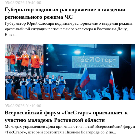
05/08/2026 19:49:00
Губернатор подписал распоряжение о введении
регионального режима ЧС
Губернатор Юрий Слюсарь подписал распоряжение о введении режима
чрезвычайной ситуации регионального характера в Ростове-на-Дону,
Ново...
НОВОСТИ
05/08/2026 01:10:00
Всероссийский форум «ГосСтарт» приглашает к
Я согласен с
политикой конфиденциальности и
защиты информации*
Я согласен с
политикой конфиденциальности и
участию молодежь Ростовской области
защиты информации*
Молодых управленцев Дона приглашают на пятый Всероссийский форум
«ГосСтарт», который состоится в Нижнем Новгороде со 2 по...