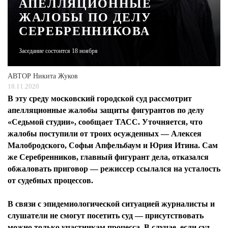
АПЕЛЛЯЦИОННЫЕ
ЖАЛОБЫ ПО ДЕЛУ
ЖУРНАЛ
СЕРЕБРЕННИКОВА
Заседание состоится 18 ноября
АВТОР
Никита Жуков
18.11.2020
В эту среду московский городской суд рассмотрит
апелляционные жалобы защиты фигурантов по делу
«Седьмой студии», сообщает ТАСС. Уточняется, что
жалобы поступили от троих осужденных — Алексея
Малобродского, Софьи Апфельбаум и Юрия Итина. Сам
же Серебренников, главный фигурант дела, отказался
обжаловать приговор — режиссер ссылался на усталость
от судебных процессов.
В связи с эпидемиологической ситуацией журналисты и
слушатели не смогут посетить суд — присутствовать
можно только участникам процесса. В случае, если суд