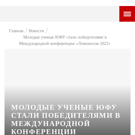
ГОРОДСКОЙ ПОРТАЛ
Главная
Новости
Молодые ученые ЮФУ стали победителями в
НОВОСТИ
Международной конференции «Ломоносов-2022»
ВОПРОС НЕДЕЛИ
ПРЕМЬЕРА
ТАМ И ТУТ
СТИЛЬ ЖИЗНИ
ХАЙП
МОЛОДЫЕ УЧЕНЫЕ ЮФУ
ЧЕЛОВЕК ОСОБЕННЫЙ
СТАЛИ ПОБЕДИТЕЛЯМИ В
МЕЖДУНАРОДНОЙ
КУЛЬТ ЕДЫ
КОНФЕРЕНЦИИ
АФИША