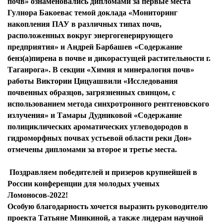
почв» ознаменовались дипломами за первые места
Гулнора Бакоевас темой доклада «Мониторинг
накопления ПАУ в различных типах почв,
расположенных вокруг энергогенерирующего
предприятия» и Андрей Барбашев «Содержание
бенз(а)пирена в почве и дикорастущей растительности г.
Таганрога». В секции «Химия и минералогия почв»
работы Виктории Цицуашвили «Исследования
почвенных образцов, загрязненных свинцом, с
использованием метода синхротронного рентгеновского
излучения» и Тамары Дудниковой «Содержание
полициклических ароматических углеводородов в
гидроморфных почвах устьевой области реки Дон»
отмечены дипломами за второе и третье места.
Поздравляем победителей и призеров крупнейшей в
России конференции для молодых ученых
Ломоносов-2022!
Особую благодарность хочется выразить руководителю
проекта
Татьяне Минкиной
, а также лидерам научной