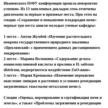
Ивановского ЮФУ конференция прошла невероятно
успешно. Из 13 заявленных докладов семь отмечены
дипломами за первые и призовые места. При этом на
секции «Сохранение и повышение плодородия почв»
первые три места заняли молодые ученые кафедры:
1 место –
Антон Жумбей
«Изучение растительного
покрова государственного природного заказника
«Цимлянский» с применением данных дистанционного
зондирования»
2 место –
Марина Волошина
«Содержание дельта-
аминолевулиновой кислоты и пролина в H. sativum
districum, подвергшегося воздействию ZnO-нано»
3 место –
Мария Крепакова
«Изменение перекисное
окисление липидов в растениях в условиях ремедиации
загрязненных тяжелыми металлами почв»).
Секции «Оценка, нормирование и сертификация почв и
земель», а также «Проблемы загрязнения и ремедиации