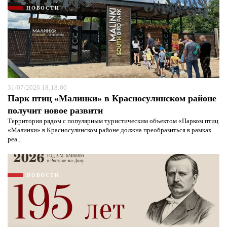
защиты информации*
Я согласен с
политикой конфиденциальности и
НОВОСТИ
защиты информации*
31/07/2026 18:18:00
Парк птиц «Малинки» в Красносулинском районе
получит новое развити
Территория рядом с популярным туристическим объектом «Парком птиц
«Малинки» в Красносулинском районе должна преобразиться в рамках
реа...
НОВОСТИ