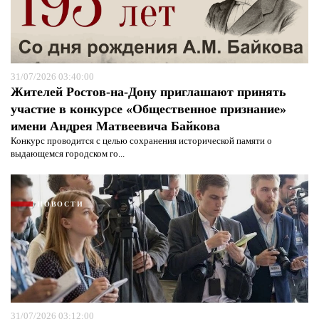
31/07/2026 03:40:00
Жителей Ростов-на-Дону приглашают принять
участие в конкурсе «Общественное признание»
имени Андрея Матвеевича Байкова
Конкурс проводится с целью сохранения исторической памяти о
выдающемся городском го...
Я согласен с
политикой конфиденциальности и
защиты информации*
Я согласен с
политикой конфиденциальности и
защиты информации*
НОВОСТИ
31/07/2026 03:12:00