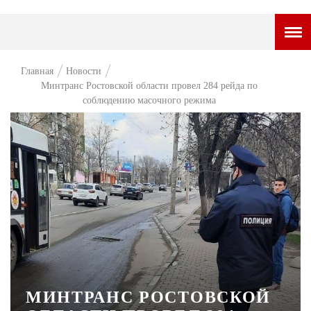
ГОРОДСКОЙ ПОРТАЛ
Главная
Новости
Минтранс Ростовской области провел 284 рейда по
НОВОСТИ
соблюдению масочного режима
ВОПРОС НЕДЕЛИ
ПРЕМЬЕРА
ТАМ И ТУТ
СТИЛЬ ЖИЗНИ
ХАЙП
ЧЕЛОВЕК ОСОБЕННЫЙ
КУЛЬТ ЕДЫ
МИНТРАНС РОСТОВСКОЙ
АФИША