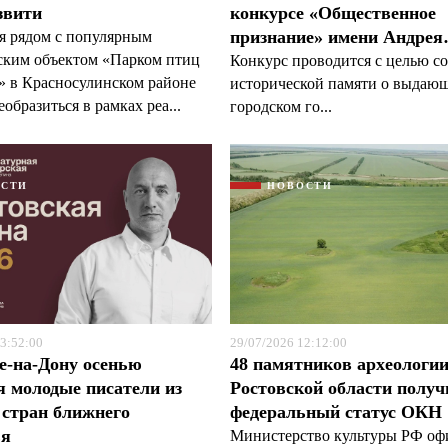
звити
конкурсе «Общественное
признание» имени Андре
я рядом с популярным
ским объектом «Парком птиц
Конкурс проводится с целью с
 в Красносулинском районе
исторической памяти о выдаю
образиться в рамках реа...
городском го...
ОСТИ
НОВОСТИ
3:52:00
29/07/2026 12:12:00
е-на-Дону осенью
48 памятников археологи
я молодые писатели из
Ростовской области полу
 стран ближнего
федеральный статус ОКН
ья
Министерство культуры РФ оф