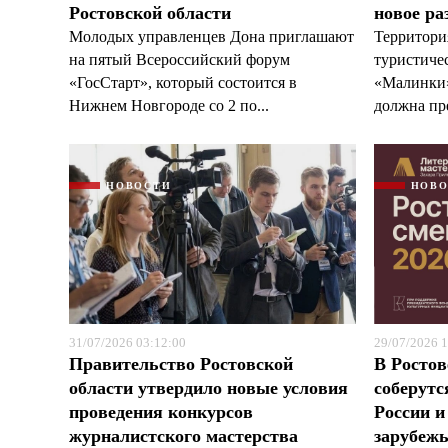
Ростовской области
новое ра
Молодых управленцев Дона приглашают
Территори
на пятый Всероссийский форум
туристиче
«ГосСтарт», который состоится в
«Малинки»
Нижнем Новгороде со 2 по...
должна пре
НОВОСТИ
НОВ
31/07/2026 03:12:00
29/07/2026 1
Правительство Ростовской
В Ростов
области утвердило новые условия
соберутс
проведения конкурсов
России и
журналистского мастерства
зарубеж