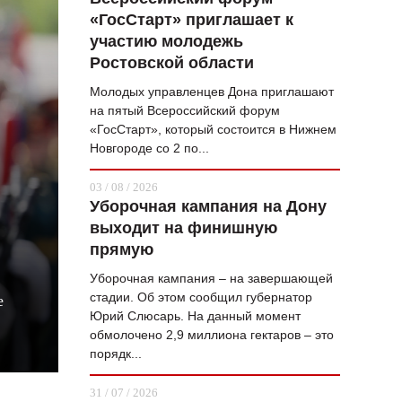
«ГосСтарт» приглашает к
ВОПРОС НЕДЕЛИ
участию молодежь
ПРЕМЬЕРА
Ростовской области
ТАМ И ТУТ
Молодых управленцев Дона приглашают
на пятый Всероссийский форум
СТИЛЬ ЖИЗНИ
«ГосСтарт», который состоится в Нижнем
Новгороде со 2 по...
ХАЙП
03 / 08 / 2026
ЧЕЛОВЕК ОСОБЕННЫЙ
Уборочная кампания на Дону
выходит на финишную
КУЛЬТ ЕДЫ
прямую
АФИША
Уборочная кампания – на завершающей
стадии. Об этом сообщил губернатор
е
ЖУРНАЛ
Юрий Слюсарь. На данный момент
обмолочено 2,9 миллиона гектаров – это
порядк...
31 / 07 / 2026