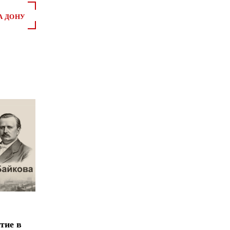
А ДОНУ
*
*
тие в