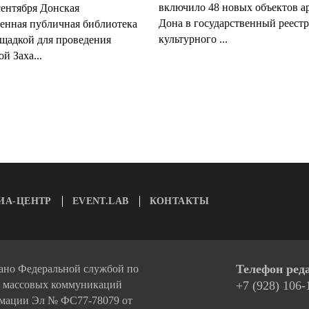
включило 48 новых объектов а
сентября Донская
Дона в государственный реестр
венная публичная библиотека
культурного ...
ощадкой для проведения
й Заха...
ИА-ЦЕНТР
EVENT.LAB
КОНТАКТЫ
Телефон ред
вано Федеральной службой по
и массовых коммуникаций
+7 (928) 106-
рмации Эл № ФС77-78079 от