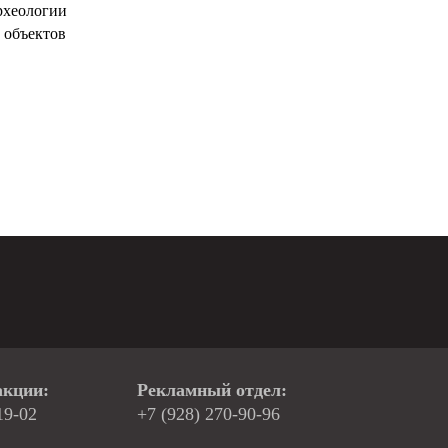
рхеологии
 объектов
акции:
Рекламный отдел:
19-02
+7 (928) 270-90-96