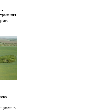
я…
охранения
щемся
и
чили
ициально