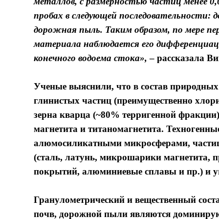
металлов, с размерностью частиц менее 0
пробах в следующей последовательности: д
дорожная пыль. Таким образом, по мере п
материала наблюдается его дифференциаци
конечного водоема стока»,
– рассказала
Ви
Ученые выяснили, что в состав природных
глинистых частиц (преимущественно хлори
зерна кварца (~80% терригенной фракции)
магнетита и титаномагнетита. Техногенны
алюмосиликатными микросферами, частиц
(сталь, латунь, микрошарики магнетита,
покрытий, алюминиевые сплавы и пр.) и 
Гранулометрический и вещественный соста
почв, дорожной пыли являются доминир