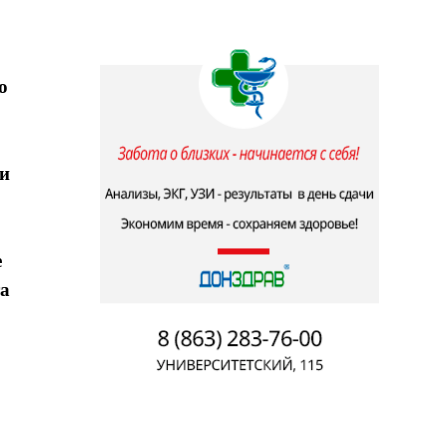
о
о
 и
е
та