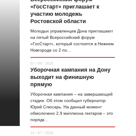
«ГосСтарт» приглашает к
ВОПРОС НЕДЕЛИ
участию молодежь
ПРЕМЬЕРА
Ростовской области
ТАМ И ТУТ
Молодых управленцев Дона приглашают
на пятый Всероссийский форум
СТИЛЬ ЖИЗНИ
«ГосСтарт», который состоится в Нижнем
Новгороде со 2 по...
ХАЙП
03 / 08 / 2026
ЧЕЛОВЕК ОСОБЕННЫЙ
Уборочная кампания на Дону
выходит на финишную
КУЛЬТ ЕДЫ
прямую
АФИША
Уборочная кампания – на завершающей
стадии. Об этом сообщил губернатор
ЖУРНАЛ
Юрий Слюсарь. На данный момент
обмолочено 2,9 миллиона гектаров – это
порядк...
31 / 07 / 2026