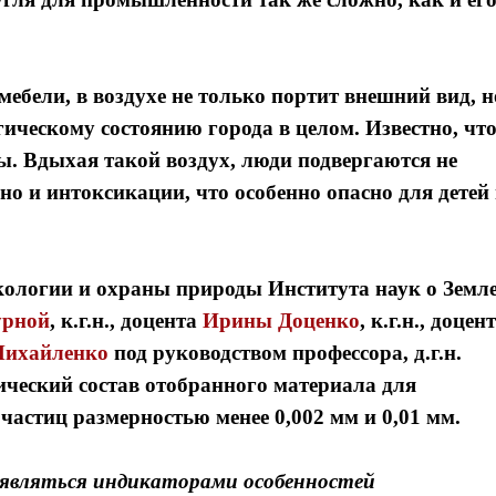
мебели, в воздухе не только портит внешний вид, н
гическому состоянию города в целом. Известно, чт
ы. Вдыхая такой воздух, люди подвергаются не
но и интоксикации, что особенно опасно для детей
кологии и охраны природы Института наук о Земл
урной
,
к.г.н., доцента
И
рины Доценко
, к.г.н., доцен
ихайленко
под руководством профессора, д.г.н.
ческий состав отобранного материала для
астиц размерностью менее 0,002 мм и 0,01 мм.
являться индикаторами особенностей