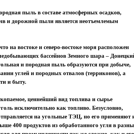
ородная пыль в составе атмосферных осадков,
очв и дорожной пыли является неотъемлемым
 что на востоке и северо-востоке моря расположен
гледобывающих бассейнов Земного шара – Донецки
угольная и породная пыль образуются при добыче,
ании углей и породных отвалов (терриконов), а
ти и быту.
скопаемое, ценнейший вид топлива и сырье
оль исключительно как топливо. Безусловно,
тправляется на угольные ТЭЦ, но его применяют 
выше 400 продуктов из обработанного угля в разн
угля для промышленности так же сложно, как и ег