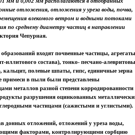
,01 мм и 0,002 мм располагаются в отобранных
онные отложения, отложения у уреза воды, почва,
еремещения влекомого ветром и водными потоками
я по среднему диаметру частиц в направлении
ктория Чепурная.
 образований входят почвенные частицы, агрегат
т-иллитового состава), тонко- песчано-алевритовы
, кальцит, полевые шпаты, гипс, единичные зерна
е примеси в пыли были представлены
ами металлов разной степени корродированности
 продукты разрушения оцинкованных металлически
углеродными частицами (сажистыми и углистыми).
Я согласен с
Я согласен с
политикой конфиденциальности и защиты информации
политикой конфиденциальности и защиты информации
в донных отложений, отложений у уреза воды,
ующими факторами, контролирующими сорбцию