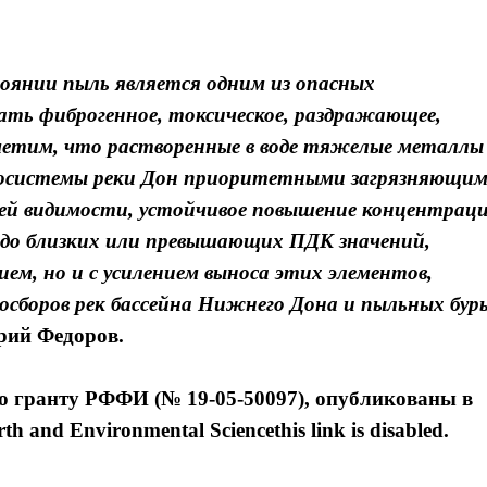
тоянии пыль является одним из опасных
ть фиброгенное, токсическое, раздражающее,
метим, что растворенные в воде тяжелые металлы
 экосистемы реки Дон приоритетными загрязняющи
сей видимости, устойчивое повышение концентрац
 до близких или превышающих ПДК значений,
ием, но и с усилением выноса этих элементов,
осборов рек бассейна Нижнего Дона и пыльных бур
ий Федоров.
о гранту РФФИ (№ 19-05-50097), опубликованы в
 and Environmental Sciencethis link is disabled.