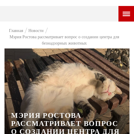
ГОРОДСКОЙ ПОРТАЛ
Главная
Новости
Мэрия Ростова рассматривает вопрос о создании центра для
НОВОСТИ
безнадзорных животных
ВОПРОС НЕДЕЛИ
ПРЕМЬЕРА
ТАМ И ТУТ
СТИЛЬ ЖИЗНИ
ХАЙП
ЧЕЛОВЕК ОСОБЕННЫЙ
МЭРИЯ РОСТОВА
РАССМАТРИВАЕТ ВОПРОС
КУЛЬТ ЕДЫ
О СОЗДАНИИ ЦЕНТРА ДЛЯ
АФИША