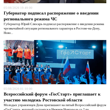
05/08/2026 19:49:00
Губернатор подписал распоряжение о введении
регионального режима ЧС
Губернатор Юрий Слюсарь подписал распоряжение о введении режима
чрезвычайной ситуации регионального характера в Ростове-на-Дону,
Ново...
НОВОСТИ
05/08/2026 01:10:00
Я согласен с
политикой конфиденциальности и
Всероссийский форум «ГосСтарт» приглашает к
защиты информации*
Я согласен с
политикой конфиденциальности и
защиты информации*
участию молодежь Ростовской области
Молодых управленцев Дона приглашают на пятый Всероссийский форум
«ГосСтарт», который состоится в Нижнем Новгороде со 2 по...