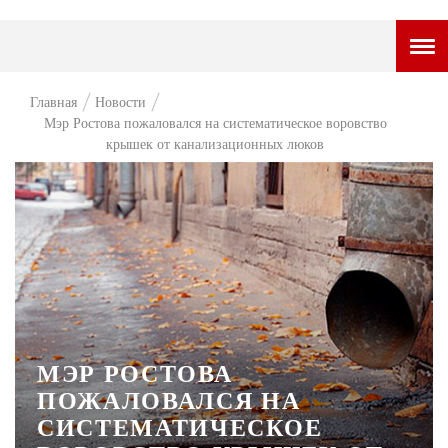
ГОРОДСКОЙ ПОРТАЛ
Главная
Новости
Мэр Ростова пожаловался на систематическое воровство
НОВОСТИ
крышек от канализационных люков
ВОПРОС НЕДЕЛИ
ПРЕМЬЕРА
ТАМ И ТУТ
СТИЛЬ ЖИЗНИ
ХАЙП
МЭР РОСТОВА
ЧЕЛОВЕК ОСОБЕННЫЙ
ПОЖАЛОВАЛСЯ НА
КУЛЬТ ЕДЫ
СИСТЕМАТИЧЕСКОЕ
АФИША