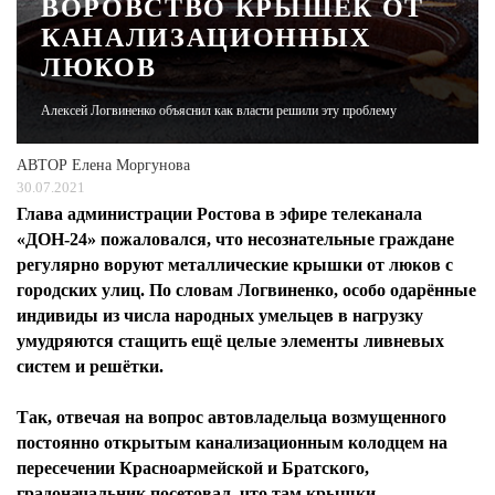
ВОРОВСТВО КРЫШЕК ОТ
КАНАЛИЗАЦИОННЫХ
ЖУРНАЛ
ЛЮКОВ
Алексей Логвиненко объяснил как власти решили эту проблему
АВТОР
Елена Моргунова
30.07.2021
Глава администрации Ростова в эфире телеканала
«ДОН-24» пожаловался, что несознательные граждане
регулярно воруют металлические крышки от люков с
городских улиц. По словам Логвиненко, особо одарённые
индивиды из числа народных умельцев в нагрузку
умудряются стащить ещё целые элементы ливневых
систем и решётки.
Так, отвечая на вопрос автовладельца возмущенного
постоянно открытым канализационным колодцем на
пересечении Красноармейской и Братского,
градоначальник посетовал, что там крышки