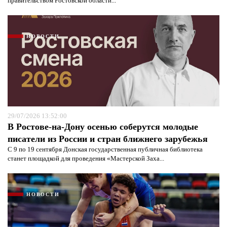
правительством Ростовской области...
НОВОСТИ
29/07/2026 13:52:00
В Ростове-на-Дону осенью соберутся молодые
писатели из России и стран ближнего зарубежья
Я согласен с
политикой конфиденциальности и
С 9 по 19 сентября Донская государственная публичная библиотека
защиты информации*
Я согласен с
политикой конфиденциальности и
защиты информации*
станет площадкой для проведения «Мастерской Заха...
НОВОСТИ