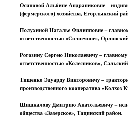
Осиповой Альбине Андраниковне – индиви
(фермерского) хозяйства, Егорлыкский ра
Полухиной Наталье Филипповне – главном
ответственностью «Солнечное», Орловский
Рогозину Сергею Николаевичу – главному
ответственностью «Колесников», Сальский
Тищенко Эдуарду Викторовичу – трактори
производственного кооператива «Колхоз К
Шишкалову Дмитрию Анатольевичу – испо
общества «Зазерское», Тацинский район.