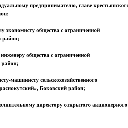
дуальному предпринимателю, главе крестьянског
йон;
у экономисту общества с ограниченной
 район;
 инженеру общества с ограниченной
 район;
сту-машинисту сельскохозяйственного
раснокутский», Боковский район;
лнительному директору открытого акционерного