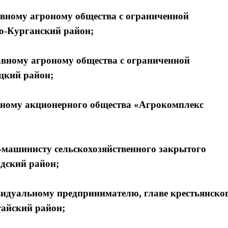
вному агроному общества с ограниченной
о-Курганский район;
вному агроному общества с ограниченной
цкий район;
ному акционерного общества «Агрокомплекс
-машинисту сельскохозяйственного закрытого
дский район;
Я согласен с
Я согласен с
политикой конфиденциальности и защиты информации
политикой конфиденциальности и защиты информации
идуальному предпринимателю, главе крестьянско
тайский район;