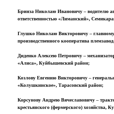
Бринза Николаю Ивановичу – водителю ав
ответственностью «Лиманский», Семикара
Глушко Николаю Викторовичу – главному 
производственного кооператива племзавод
Диденко Алексею Петровичу – механизатор
«Алиса», Куйбышевский район;
Козлову Евгению Викторовичу – генераль
«Колушкинское», Тарасовский район;
Корсунову Андрею Вячеславовичу – тракт
крестьянского (фермерского) хозяйства, К