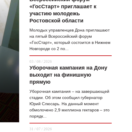
«ГосСтарт» приглашает к
ВОПРОС НЕДЕЛИ
участию молодежь
ПРЕМЬЕРА
Ростовской области
ТАМ И ТУТ
Молодых управленцев Дона приглашают
на пятый Всероссийский форум
СТИЛЬ ЖИЗНИ
«ГосСтарт», который состоится в Нижнем
Новгороде со 2 по...
ХАЙП
03 / 08 / 2026
ЧЕЛОВЕК ОСОБЕННЫЙ
Уборочная кампания на Дону
выходит на финишную
КУЛЬТ ЕДЫ
прямую
АФИША
Уборочная кампания – на завершающей
стадии. Об этом сообщил губернатор
ЖУРНАЛ
Юрий Слюсарь. На данный момент
обмолочено 2,9 миллиона гектаров – это
порядк...
31 / 07 / 2026