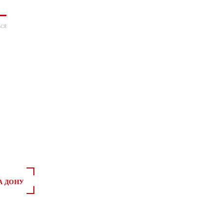
ся
А ДОНУ