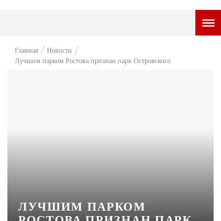
ГОРОДСКОЙ ПОРТАЛ
Главная
Новости
Лучшим парком Ростова признан парк Островского
НОВОСТИ
ВОПРОС НЕДЕЛИ
ПРЕМЬЕРА
ТАМ И ТУТ
СТИЛЬ ЖИЗНИ
ХАЙП
ЧЕЛОВЕК ОСОБЕННЫЙ
КУЛЬТ ЕДЫ
ЛУЧШИМ ПАРКОМ
РОСТОВА ПРИЗНАН ПАРК
АФИША