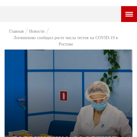
ГОРОДСКОЙ ПОРТАЛ
Главная
Новости
Логвиненко сообщил росте числа тестов на COVID-19 в
НОВОСТИ
Ростове
ВОПРОС НЕДЕЛИ
ПРЕМЬЕРА
ТАМ И ТУТ
СТИЛЬ ЖИЗНИ
ХАЙП
ЧЕЛОВЕК ОСОБЕННЫЙ
КУЛЬТ ЕДЫ
АФИША