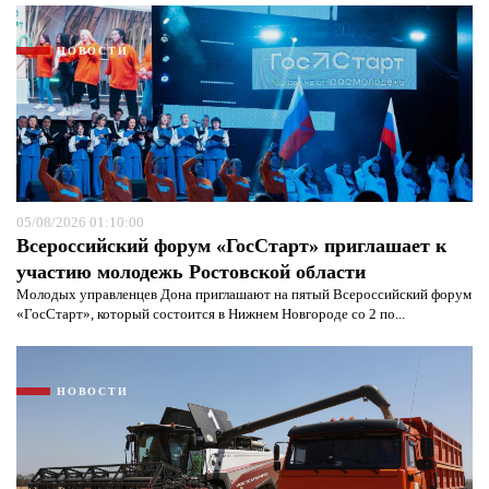
НОВОСТИ
05/08/2026 01:10:00
Всероссийский форум «ГосСтарт» приглашает к
участию молодежь Ростовской области
Молодых управленцев Дона приглашают на пятый Всероссийский форум
«ГосСтарт», который состоится в Нижнем Новгороде со 2 по...
Я согласен с
политикой конфиденциальности и
защиты информации*
Я согласен с
политикой конфиденциальности и
защиты информации*
НОВОСТИ