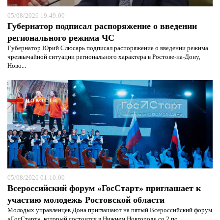
05/08/2026 19:49:00
Губернатор подписал распоряжение о введении
регионального режима ЧС
Губернатор Юрий Слюсарь подписал распоряжение о введении режима
чрезвычайной ситуации регионального характера в Ростове-на-Дону,
Ново...
НОВОСТИ
05/08/2026 01:10:00
Я согласен с
политикой конфиденциальности и
Всероссийский форум «ГосСтарт» приглашает к
защиты информации*
Я согласен с
политикой конфиденциальности и
защиты информации*
участию молодежь Ростовской области
Молодых управленцев Дона приглашают на пятый Всероссийский форум
«ГосСтарт», который состоится в Нижнем Новгороде со 2 по...