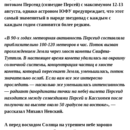
потоком Персеид (созвездие Персей) с максимумом 12-13
августа, однако астроном ЮФУ предупреждает, что этот
самый знаменитый в народе звездопад с каждым с
каждым годом становится более редким.
«В 90-х годах метеорная активность Персеид составляла
приблизительно 100-120 метеоров в час. Поток вызван
прохождением Земли через хвост кометы Свифта-
Туттля. В настоящее время комета удалилась на окраину
солнечной системы, концентрация частиц в хвосте
кометы, который пересекает Земля, уменьшилась, поток
значительно ослаб. Если вам все же интересно
проследить — насколько же уменьшилась интенсивность
— радиант (координаты точки на небе) вылета Персеид
находится между созвездиями Персей и Кассиопея после
полуночи на высоте около 50 градусов на востоке», —
рассказал
Михаил Невский
.
А перед восходом Солнца на утреннем небе хорошо