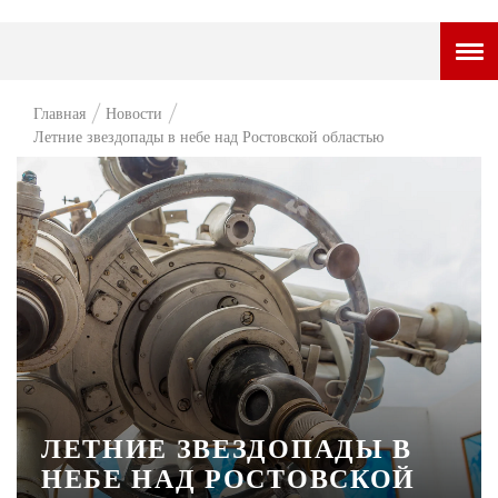
ГОРОДСКОЙ ПОРТАЛ
Главная
Новости
Летние звездопады в небе над Ростовской областью
НОВОСТИ
ВОПРОС НЕДЕЛИ
ПРЕМЬЕРА
ТАМ И ТУТ
СТИЛЬ ЖИЗНИ
ХАЙП
ЧЕЛОВЕК ОСОБЕННЫЙ
ЛЕТНИЕ ЗВЕЗДОПАДЫ В
КУЛЬТ ЕДЫ
НЕБЕ НАД РОСТОВСКОЙ
АФИША