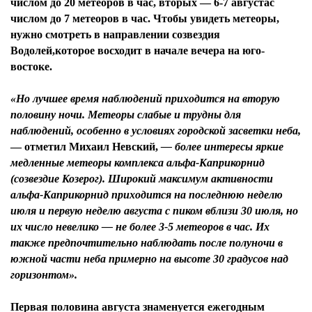
числом до 20 метеоров в час, вторых — 6-7 августас
числом до 7 метеоров в час. Чтобы увидеть метеоры,
нужно смотреть в направлении созвездия
Водолей,которое восходит в начале вечера на юго-
востоке.
«Но лучшее время наблюдений приходится на вторую
половину ночи. Метеоры слабые и трудны для
наблюдений, особенно в условиях городской засветки неба,
— отметил
Михаил Невский
,
— более интересы яркие
медленные метеоры комплекса альфа-Каприкорнид
(созвездие Козерог). Широкий максимум активности
альфа-Каприкорнид приходится на последнюю неделю
июля и первую неделю августа с пиком вблизи 30 июля, но
их число невелико — не более 3-5 метеоров в час. Их
также предпочтительно наблюдать после полуночи в
южной части неба примерно на высоте 30 градусов над
горизонтом».
Первая половина августа знаменуется ежегодным