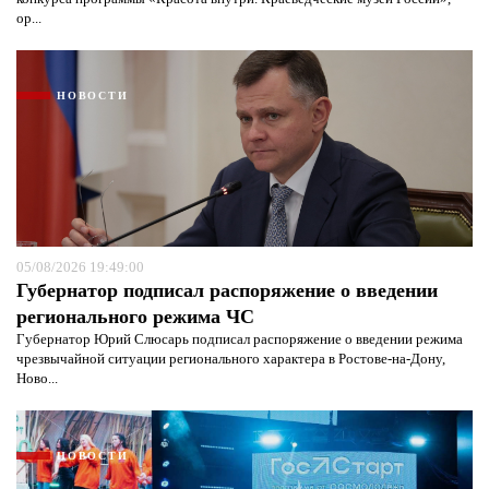
ор...
Я согласен с
политикой конфиденциальности и
защиты информации*
Я согласен с
политикой конфиденциальности и
защиты информации*
НОВОСТИ
05/08/2026 19:49:00
Губернатор подписал распоряжение о введении
регионального режима ЧС
Губернатор Юрий Слюсарь подписал распоряжение о введении режима
чрезвычайной ситуации регионального характера в Ростове-на-Дону,
Ново...
НОВОСТИ