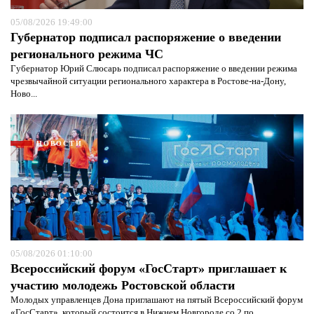
05/08/2026 19:49:00
Губернатор подписал распоряжение о введении
регионального режима ЧС
Губернатор Юрий Слюсарь подписал распоряжение о введении режима
чрезвычайной ситуации регионального характера в Ростове-на-Дону,
Ново...
НОВОСТИ
05/08/2026 01:10:00
Я согласен с
политикой конфиденциальности и
Всероссийский форум «ГосСтарт» приглашает к
защиты информации*
Я согласен с
политикой конфиденциальности и
защиты информации*
участию молодежь Ростовской области
Молодых управленцев Дона приглашают на пятый Всероссийский форум
«ГосСтарт», который состоится в Нижнем Новгороде со 2 по...