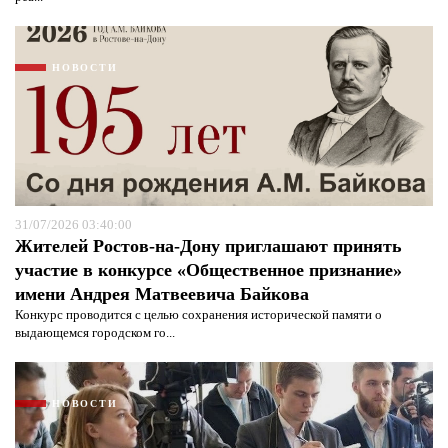
НОВОСТИ
31/07/2026 03:40:00
Жителей Ростов-на-Дону приглашают принять
участие в конкурсе «Общественное признание»
имени Андрея Матвеевича Байкова
Я согласен с
политикой конфиденциальности и
Конкурс проводится с целью сохранения исторической памяти о
защиты информации*
Я согласен с
политикой конфиденциальности и
выдающемся городском го...
защиты информации*
НОВОСТИ