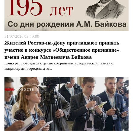
31/07/2026 03:40:00
Жителей Ростов-на-Дону приглашают принять
участие в конкурсе «Общественное признание»
имени Андрея Матвеевича Байкова
Конкурс проводится с целью сохранения исторической памяти о
выдающемся городском го...
НОВОСТИ
Я согласен с
политикой конфиденциальности и
защиты информации*
Я согласен с
политикой конфиденциальности и
защиты информации*