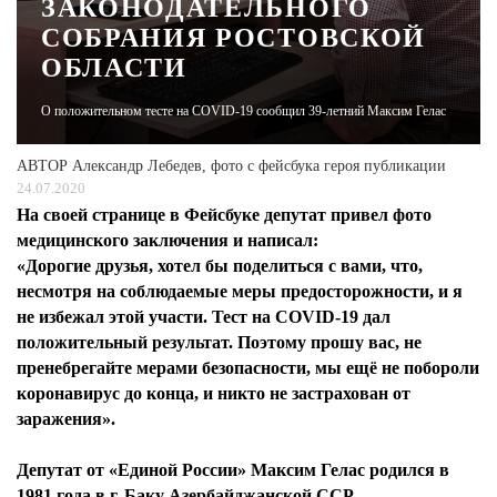
ЗАКОНОДАТЕЛЬНОГО
СОБРАНИЯ РОСТОВСКОЙ
ЖУРНАЛ
ОБЛАСТИ
О положительном тесте на COVID-19 сообщил 39-летний Максим Гелас
АВТОР
Александр Лебедев, фото с фейсбука героя публикации
24.07.2020
На своей странице в Фейсбуке депутат привел фото
медицинского заключения и написал:
«Дорогие друзья, хотел бы поделиться с вами, что,
несмотря на соблюдаемые меры предосторожности, и я
не избежал этой участи. Тест на COVID-19 дал
положительный результат. Поэтому прошу вас, не
пренебрегайте мерами безопасности, мы ещё не побороли
коронавирус до конца, и никто не застрахован от
заражения».
Депутат от «Единой России» Максим Гелас родился в
1981 года в г. Баку Азербайджанской ССР.