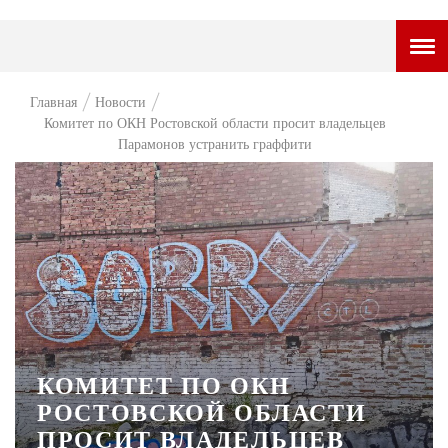
ГОРОДСКОЙ ПОРТАЛ
Главная
Новости
Комитет по ОКН Ростовской области просит владельцев
НОВОСТИ
Парамонов устранить граффити
ВОПРОС НЕДЕЛИ
ПРЕМЬЕРА
ТАМ И ТУТ
СТИЛЬ ЖИЗНИ
ХАЙП
ЧЕЛОВЕК ОСОБЕННЫЙ
КОМИТЕТ ПО ОКН
РОСТОВСКОЙ ОБЛАСТИ
КУЛЬТ ЕДЫ
ПРОСИТ ВЛАДЕЛЬЦЕВ
АФИША