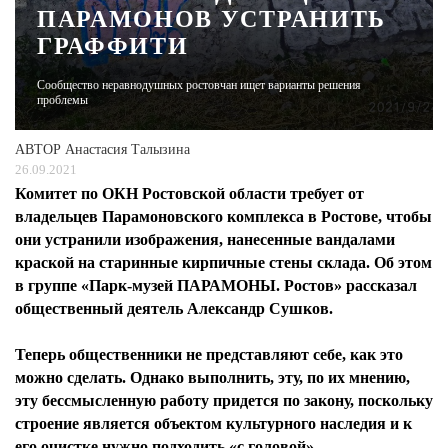
ПАРАМОНОВ УСТРАНИТЬ
ГРАФФИТИ
ЖУРНАЛ
Сообщество неравнодушных ростовчан ищет варианты решения
проблемы
АВТОР
Анастасия Талызина
26.09.2021
Комитет по ОКН Ростовской области требует от
владельцев Парамоновского комплекса в Ростове, чтобы
они устранили изображения, нанесенные вандалами
краской на старинные кирпичные стены склада. Об этом
в группе «Парк-музей ПАРАМОНЫ. Ростов» рассказал
общественный деятель Александр Сушков.
Теперь общественники не представляют себе, как это
можно сделать. Однако выполнить, эту, по их мнению,
эту бессмысленную работу придется по закону, поскольку
строение является объектом культурного наследия и к
его очистке нужно подходить «с головой».