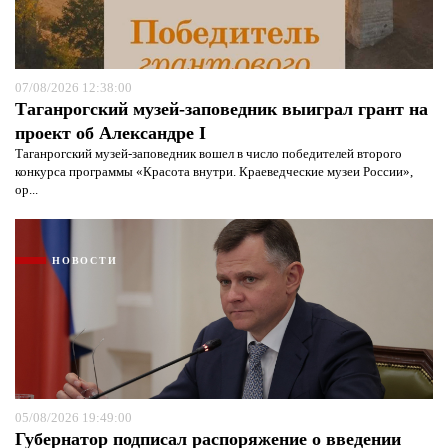
07/08/2026 12:38:00
Таганрогский музей-заповедник выиграл грант на
Я согласен с
политикой конфиденциальности и
защиты информации*
проект об Александре I
Я согласен с
политикой конфиденциальности и
защиты информации*
Таганрогский музей-заповедник вошел в число победителей второго
конкурса программы «Красота внутри. Краеведческие музеи России»,
ор...
НОВОСТИ
05/08/2026 19:49:00
Губернатор подписал распоряжение о введении