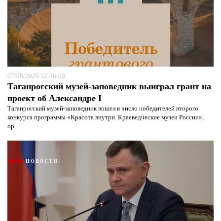
07/08/2026 12:38:00
Таганрогский музей-заповедник выиграл грант на
проект об Александре I
Таганрогский музей-заповедник вошел в число победителей второго
конкурса программы «Красота внутри. Краеведческие музеи России»,
ор...
НОВОСТИ
Я согласен с
политикой конфиденциальности и
защиты информации*
Я согласен с
политикой конфиденциальности и
защиты информации*