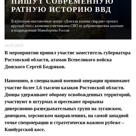
ПИШУТ СОВРЕМЕННУЮ
РАТНУЮ ИСТОРИЮ ВВД
ЖУРНАЛ
В культурно-выставочном центре «Донская казачья гвардия» прошел
круглый стол с казаками-участниками СВО из добровольческих казачьих
и подразделений Минобороны России
24.02.2025
В мероприятии принял участие заместитель губернатора
Ростовской области, атаман Всевеликого войска
Донского Сергей Бодряков.
Напомним, в специальной военной операции принимают
участие более 1,6 тысячи казаков Ростовской области.
Донцы удерживают оборону освобожденных территорий,
участвуют в штурмах и пресекают прорывы
диверсионно-разведывательных групп на луганском,
донецком, херсонском направлениях, на самой западной
точке спецоперации и стратегически важном рубеже –
Кинбургской косе.