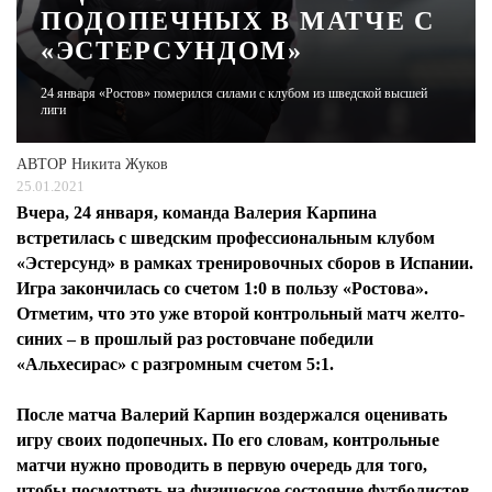
ПОДОПЕЧНЫХ В МАТЧЕ С
«ЭСТЕРСУНДОМ»
ЖУРНАЛ
24 января «Ростов» померился силами с клубом из шведской высшей
лиги
АВТОР
Никита Жуков
25.01.2021
Вчера, 24 января, команда Валерия Карпина
встретилась с шведским профессиональным клубом
«Эстерсунд» в рамках тренировочных сборов в Испании.
Игра закончилась со счетом 1:0 в пользу «Ростова».
Отметим, что это уже второй контрольный матч желто-
синих – в прошлый раз ростовчане победили
«Альхесирас» с разгромным счетом 5:1.
После матча Валерий Карпин воздержался оценивать
игру своих подопечных. По его словам, контрольные
матчи нужно проводить в первую очередь для того,
чтобы посмотреть на физическое состояние футболистов