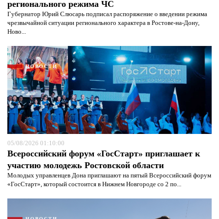
регионального режима ЧС
Губернатор Юрий Слюсарь подписал распоряжение о введении режима
чрезвычайной ситуации регионального характера в Ростове-на-Дону,
Ново...
НОВОСТИ
05/08/2026 01:10:00
Всероссийский форум «ГосСтарт» приглашает к
Я согласен с
политикой конфиденциальности и
участию молодежь Ростовской области
защиты информации*
Я согласен с
политикой конфиденциальности и
Молодых управленцев Дона приглашают на пятый Всероссийский форум
защиты информации*
«ГосСтарт», который состоится в Нижнем Новгороде со 2 по...
НОВОСТИ