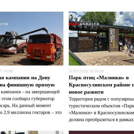
ОСТИ
НОВОСТИ
Я согласен с
Я согласен с
политикой конфиденциальности и защиты информации
политикой конфиденциальности и защиты информации
7:14:00
31/07/2026 18:18:00
ая кампания на Дону
Парк птиц «Малинки» в
 на финишную прямую
Красносулинском районе 
новое развити
 кампания – на завершающей
б этом сообщил губернатор
Территория рядом с популярн
арь. На данный момент
туристическим объектом «Пар
 2,9 миллиона гектаров – это
«Малинки» в Красносулинском
должна преобразиться в рамках 