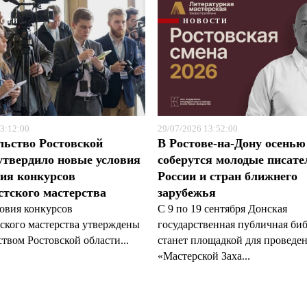
ОСТИ
НОВОСТИ
3:12:00
29/07/2026 13:52:00
льство Ростовской
В Ростове-на-Дону осенью
утвердило новые условия
соберутся молодые писате
ия конкурсов
России и стран ближнего
тского мастерства
зарубежья
овия конкурсов
С 9 по 19 сентября Донская
ского мастерства утверждены
государственная публичная би
твом Ростовской области...
станет площадкой для проведе
«Мастерской Заха...