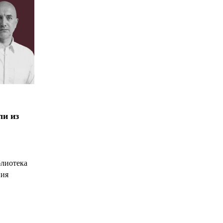
ли из
блиотека
ния