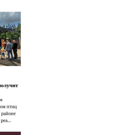
*
*
получит
ым
ком птиц
 районе
реа...