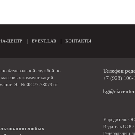
ИА-ЦЕНТР
EVENT.LAB
КОНТАКТЫ
Телефон ред
вано Федеральной службой по
и массовых коммуникаций
+7 (928) 106-
рмации Эл № ФС77-78079 от
kg@riacenter
Учредитель О
Издатель ОО
ользовании любых
Генеральный д