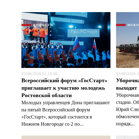
НОВОСТИ
НОВ
05/08/2026 01:10:00
03/08/2026 1
Всероссийский форум «ГосСтарт»
Уборочн
приглашает к участию молодежь
выходит
Ростовской области
Уборочная
стадии. О
Молодых управленцев Дона приглашают
Юрий Слюс
на пятый Всероссийский форум
обмолочено
«ГосСтарт», который состоится в
порядк...
Нижнем Новгороде со 2 по...