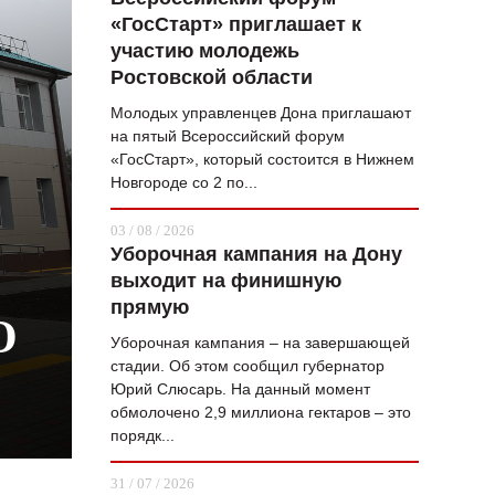
«ГосСтарт» приглашает к
ВОПРОС НЕДЕЛИ
участию молодежь
ПРЕМЬЕРА
Ростовской области
ТАМ И ТУТ
Молодых управленцев Дона приглашают
на пятый Всероссийский форум
СТИЛЬ ЖИЗНИ
«ГосСтарт», который состоится в Нижнем
Новгороде со 2 по...
ХАЙП
03 / 08 / 2026
ЧЕЛОВЕК ОСОБЕННЫЙ
Уборочная кампания на Дону
выходит на финишную
КУЛЬТ ЕДЫ
прямую
О
АФИША
Уборочная кампания – на завершающей
стадии. Об этом сообщил губернатор
ЖУРНАЛ
Юрий Слюсарь. На данный момент
обмолочено 2,9 миллиона гектаров – это
порядк...
31 / 07 / 2026