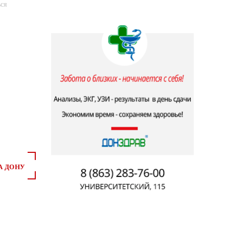
ся
А ДОНУ