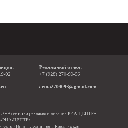
акции:
Рекламный отдел:
19-02
+7 (928) 270-90-96
.ru
arina2709096@gmail.com
ОО «Агентство рекламы и дизайна РИА-ЦЕНТР»
О «РИА-ЦЕНТР»
иректор Ирина Леонидовна Ковалевская