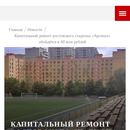
ГОРОДСКОЙ ПОРТАЛ
Главная
Новости
Капитальный ремонт ростовского стадиона «Арсенал»
НОВОСТИ
обойдётся в 60 млн рублей
ВОПРОС НЕДЕЛИ
ПРЕМЬЕРА
ТАМ И ТУТ
СТИЛЬ ЖИЗНИ
ХАЙП
ЧЕЛОВЕК ОСОБЕННЫЙ
КУЛЬТ ЕДЫ
КАПИТАЛЬНЫЙ РЕМОНТ
АФИША