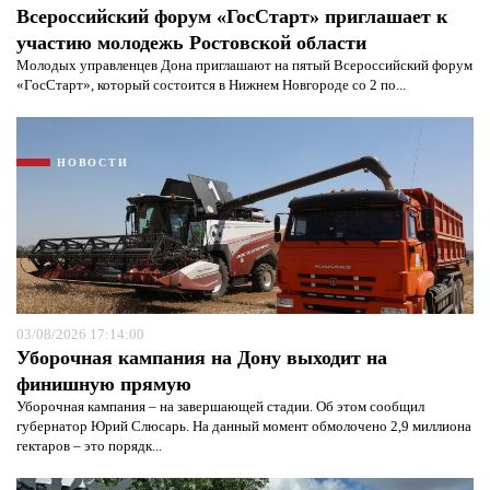
Всероссийский форум «ГосСтарт» приглашает к
участию молодежь Ростовской области
Молодых управленцев Дона приглашают на пятый Всероссийский форум
«ГосСтарт», который состоится в Нижнем Новгороде со 2 по...
НОВОСТИ
Я согласен с
политикой конфиденциальности и
защиты информации*
Я согласен с
политикой конфиденциальности и
защиты информации*
03/08/2026 17:14:00
Уборочная кампания на Дону выходит на
финишную прямую
Уборочная кампания – на завершающей стадии. Об этом сообщил
губернатор Юрий Слюсарь. На данный момент обмолочено 2,9 миллиона
гектаров – это порядк...