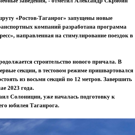
чебные заведения, - отметил Александр Скрябин
ршруту «Ростов-Таганрог» запущены новые
 транспортных компаний разработана программа
есс», направленная на стимулирование поездок в
одолжается строительство нового причала. В
первые секции, в тестовом режиме пришвартовался
остоять из восьми секций по 12 метров. Завершить
ае 2023 года.
аил Солоницин, уже началась подготовку к
его юбилея Таганрога.
Я согласен с
Я согласен с
политикой конфиденциальности и защиты информации
политикой конфиденциальности и защиты информации