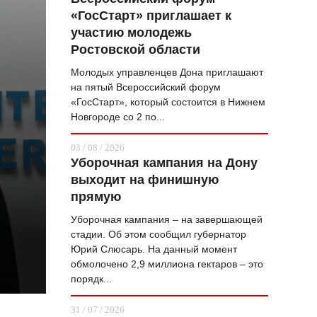
«ГосСтарт» приглашает к
ВОПРОС НЕДЕЛИ
участию молодежь
ПРЕМЬЕРА
Ростовской области
ТАМ И ТУТ
Молодых управленцев Дона приглашают
на пятый Всероссийский форум
СТИЛЬ ЖИЗНИ
«ГосСтарт», который состоится в Нижнем
Новгороде со 2 по...
ХАЙП
03 / 08 / 2026
ЧЕЛОВЕК ОСОБЕННЫЙ
Уборочная кампания на Дону
выходит на финишную
КУЛЬТ ЕДЫ
прямую
АФИША
Уборочная кампания – на завершающей
стадии. Об этом сообщил губернатор
ЖУРНАЛ
Юрий Слюсарь. На данный момент
обмолочено 2,9 миллиона гектаров – это
порядк...
31 / 07 / 2026