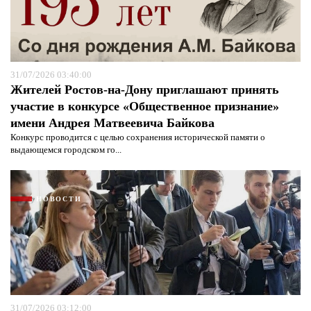
31/07/2026 03:40:00
Жителей Ростов-на-Дону приглашают принять
участие в конкурсе «Общественное признание»
имени Андрея Матвеевича Байкова
Конкурс проводится с целью сохранения исторической памяти о
выдающемся городском го...
Я согласен с
политикой конфиденциальности и
защиты информации*
Я согласен с
политикой конфиденциальности и
защиты информации*
НОВОСТИ
31/07/2026 03:12:00