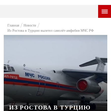
ГОРОДСКОЙ ПОРТАЛ
Главная
Новости
Из Ростова в Турцию вылетел самолёт-амфибия МЧС РФ
НОВОСТИ
ВОПРОС НЕДЕЛИ
ПРЕМЬЕРА
ТАМ И ТУТ
СТИЛЬ ЖИЗНИ
ХАЙП
ЧЕЛОВЕК ОСОБЕННЫЙ
КУЛЬТ ЕДЫ
ИЗ РОСТОВА В ТУРЦИЮ
АФИША