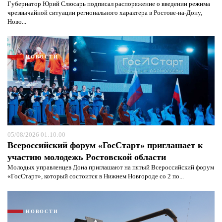
Губернатор Юрий Слюсарь подписал распоряжение о введении режима
чрезвычайной ситуации регионального характера в Ростове-на-Дону,
Ново...
НОВОСТИ
05/08/2026 01:10:00
Всероссийский форум «ГосСтарт» приглашает к
участию молодежь Ростовской области
Я согласен с
политикой конфиденциальности и
Молодых управленцев Дона приглашают на пятый Всероссийский форум
защиты информации*
Я согласен с
политикой конфиденциальности и
защиты информации*
«ГосСтарт», который состоится в Нижнем Новгороде со 2 по...
НОВОСТИ