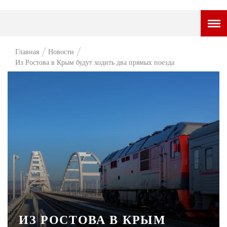
ГОРОДСКОЙ ПОРТАЛ
Главная
Новости
Из Ростова в Крым будут ходить два прямых поезда
НОВОСТИ
ВОПРОС НЕДЕЛИ
ПРЕМЬЕРА
ТАМ И ТУТ
СТИЛЬ ЖИЗНИ
ХАЙП
ЧЕЛОВЕК ОСОБЕННЫЙ
КУЛЬТ ЕДЫ
ИЗ РОСТОВА В КРЫМ
АФИША