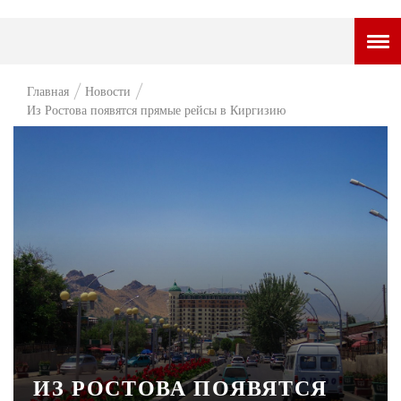
ГОРОДСКОЙ ПОРТАЛ
Главная
Новости
Из Ростова появятся прямые рейсы в Киргизию
НОВОСТИ
ВОПРОС НЕДЕЛИ
ПРЕМЬЕРА
ТАМ И ТУТ
СТИЛЬ ЖИЗНИ
ХАЙП
ЧЕЛОВЕК ОСОБЕННЫЙ
КУЛЬТ ЕДЫ
ИЗ РОСТОВА ПОЯВЯТСЯ
АФИША