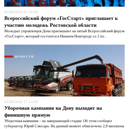
05/08/2026 01:10:00
Всероссийский форум «ГосСтарт» приглашает к
участию молодежь Ростовской области
Молодых управленцев Дона приглашают на пятый Всероссийский форум
«ГосСтарт», который состоится в Нижнем Новгороде со 2 по...
НОВОСТИ
Я согласен с
политикой конфиденциальности и
защиты информации*
Я согласен с
политикой конфиденциальности и
защиты информации*
03/08/2026 17:14:00
Уборочная кампания на Дону выходит на
финишную прямую
Уборочная кампания – на завершающей стадии. Об этом сообщил
губернатор Юрий Слюсарь. На данный момент обмолочено 2,9 миллиона