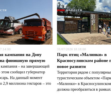
ОСТИ
НОВОСТИ
7:14:00
31/07/2026 18:18:00
ая кампания на Дону
Парк птиц «Малинки» в
 на финишную прямую
Красносулинском районе 
новое развити
 кампания – на завершающей
б этом сообщил губернатор
Территория рядом с популярн
арь. На данный момент
туристическим объектом «Пар
 2,9 миллиона гектаров – это
«Малинки» в Красносулинском
должна преобразиться в рамках 