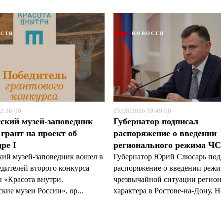
ОСТИ
НОВОСТИ
2:38:00
05/08/2026 19:49:00
ский музей-заповедник
Губернатор подписал
грант на проект об
распоряжение о введении
ре I
регионального режима Ч
кий музей-заповедник вошел в
Губернатор Юрий Слюсарь под
едителей второго конкурса
распоряжение о введении реж
 «Красота внутри.
чрезвычайной ситуации регио
кие музеи России», ор...
характера в Ростове-на-Дону, Н