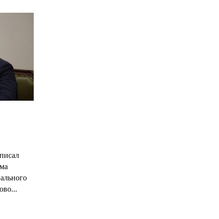
С
писал
има
нального
ово...