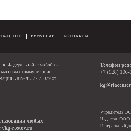
ИА-ЦЕНТР
EVENT.LAB
КОНТАКТЫ
Телефон ред
вано Федеральной службой по
и массовых коммуникаций
+7 (928) 106-
рмации Эл № ФС77-78079 от
kg@riacenter
Учредитель О
Издатель ОО
ользовании любых
Генеральный д
//kg-rostov.ru