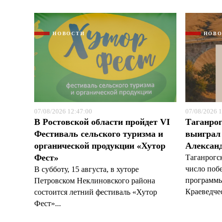
НОВОСТИ
НОВ
07/08/2026 12:47:00
07/08/2026 1
В Ростовской области пройдет VI
Таганрог
Фестиваль сельского туризма и
выиграл 
органической продукции «Хутор
Александ
Фест»
Таганрогс
число поб
В субботу, 15 августа, в хуторе
программы
Петровском Неклиновского района
Краеведчес
состоится летний фестиваль «Хутор
Фест»...