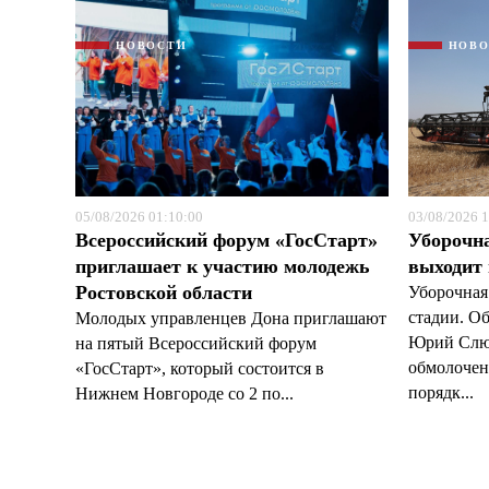
НОВОСТИ
НОВ
05/08/2026 01:10:00
03/08/2026 1
Всероссийский форум «ГосСтарт»
Уборочн
приглашает к участию молодежь
выходит
Ростовской области
Уборочная
стадии. О
Молодых управленцев Дона приглашают
Юрий Слюс
на пятый Всероссийский форум
обмолочено
«ГосСтарт», который состоится в
порядк...
Нижнем Новгороде со 2 по...