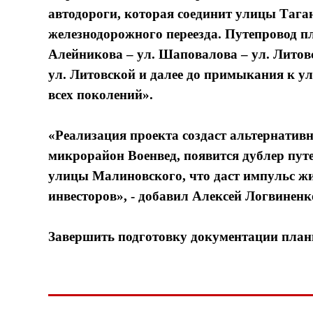
автодороги, которая соединит улицы Таган
железнодорожного переезда. Путепровод пл
Алейникова – ул. Шаповалова – ул. Литовс
ул. Литовской и далее до примыкания к у
всех поколений».
«Реализация проекта создаст альтернати
микрорайон Военвед, появится дублер пут
улицы Малиновского, что даст импульс ж
инвесторов», - добавил Алексей Логвиненк
Завершить подготовку документации плани