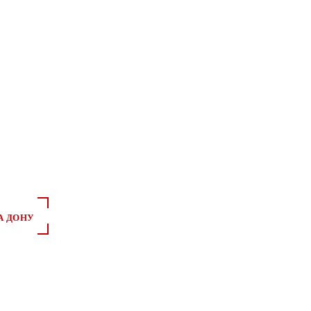
А ДОНУ
*
*