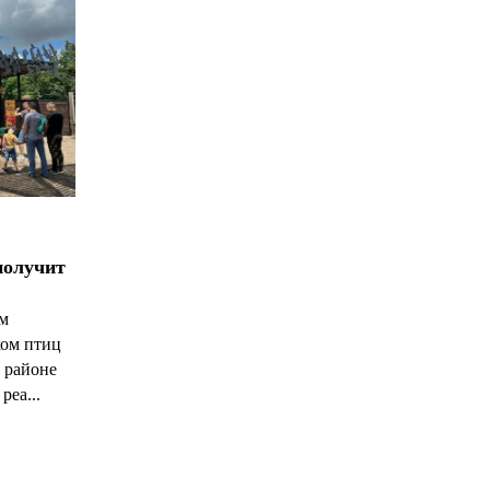
получит
ым
ком птиц
 районе
реа...