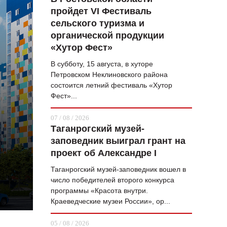
пройдет VI Фестиваль
ВОПРОС НЕДЕЛИ
сельского туризма и
ПРЕМЬЕРА
органической продукции
«Хутор Фест»
ТАМ И ТУТ
В субботу, 15 августа, в хуторе
СТИЛЬ ЖИЗНИ
Петровском Неклиновского района
состоится летний фестиваль «Хутор
ХАЙП
Фест»...
ЧЕЛОВЕК ОСОБЕННЫЙ
07 / 08 / 2026
Таганрогский музей-
КУЛЬТ ЕДЫ
заповедник выиграл грант на
АФИША
проект об Александре I
Таганрогский музей-заповедник вошел в
ЖУРНАЛ
число победителей второго конкурса
программы «Красота внутри.
Краеведческие музеи России», ор...
05 / 08 / 2026