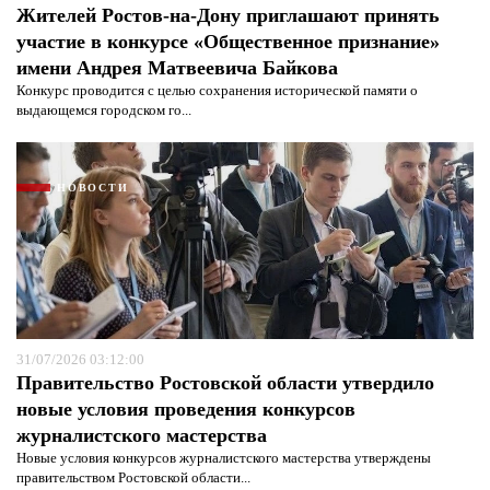
Жителей Ростов-на-Дону приглашают принять
участие в конкурсе «Общественное признание»
имени Андрея Матвеевича Байкова
Конкурс проводится с целью сохранения исторической памяти о
выдающемся городском го...
НОВОСТИ
Я согласен с
политикой конфиденциальности и
защиты информации*
Я согласен с
политикой конфиденциальности и
защиты информации*
31/07/2026 03:12:00
Правительство Ростовской области утвердило
новые условия проведения конкурсов
журналистского мастерства
Новые условия конкурсов журналистского мастерства утверждены
правительством Ростовской области...