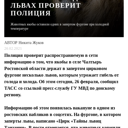
ЛЬВАХ ПРОВЕРИТ
ПОЛИЦИЯ
ЖУРНАЛ
Животных якобы оставили одних в запертом фургоне при холодной
температуре
АВТОР
Никита Жуков
26.02.2021
Полиция проверит распространяемую в сети
информацию о том, что якобы в селе Чалтырь
Ростовской области держат в запертом цирковом
фургоне несколько львов, которым угрожает гибель от
голода и холода. Об этом сегодня, 26 февраля, сообщил
ТАСС со ссылкой пресс-службу ГУ МВД по донскому
региону.
Информацию об этом появилась накануне в одном из
ростовских пабликов в соцсетях. На фургоне, в котором
заперты львы, написано «Цирк «Тайны львиц
Танзании». В посте отмечается, что животных кормили