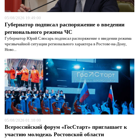
05/08/2026 19:49:00
Губернатор подписал распоряжение о введении
регионального режима ЧС
Губернатор Юрий Слюсарь подписал распоряжение о введении режима
чрезвычайной ситуации регионального характера в Ростове-на-Дону,
Ново...
НОВОСТИ
Я согласен с
политикой конфиденциальности и
05/08/2026 01:10:00
защиты информации*
Я согласен с
политикой конфиденциальности и
Всероссийский форум «ГосСтарт» приглашает к
защиты информации*
участию молодежь Ростовской области