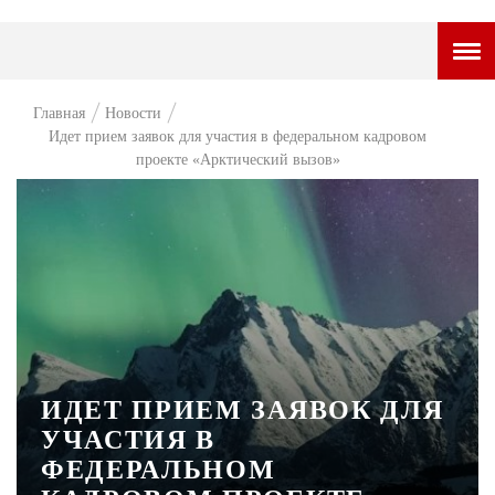
ГОРОДСКОЙ ПОРТАЛ
Главная
Новости
Идет прием заявок для участия в федеральном кадровом
НОВОСТИ
проекте «Арктический вызов»
ВОПРОС НЕДЕЛИ
ПРЕМЬЕРА
ТАМ И ТУТ
СТИЛЬ ЖИЗНИ
ХАЙП
ИДЕТ ПРИЕМ ЗАЯВОК ДЛЯ
ЧЕЛОВЕК ОСОБЕННЫЙ
УЧАСТИЯ В
КУЛЬТ ЕДЫ
ФЕДЕРАЛЬНОМ
АФИША