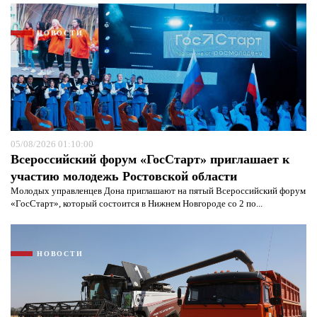
НОВОСТИ
05/08/2026 01:10:00
Всероссийский форум «ГосСтарт» приглашает к
участию молодежь Ростовской области
Молодых управленцев Дона приглашают на пятый Всероссийский форум
«ГосСтарт», который состоится в Нижнем Новгороде со 2 по...
Я согласен с
политикой конфиденциальности и
защиты информации*
Я согласен с
политикой конфиденциальности и
защиты информации*
НОВОСТИ