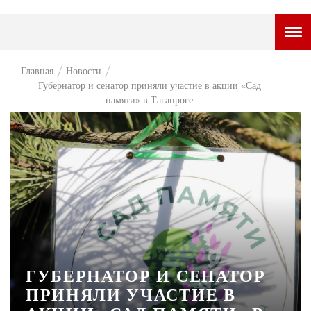
ГОРОДСКОЙ ПОРТАЛ
Главная
Новости
Губернатор и сенатор приняли участие в акции «Сад
НОВОСТИ
памяти» в Таганроге
ВОПРОС НЕДЕЛИ
ПРЕМЬЕРА
ТАМ И ТУТ
СТИЛЬ ЖИЗНИ
ХАЙП
ЧЕЛОВЕК ОСОБЕННЫЙ
ГУБЕРНАТОР И СЕНАТОР
КУЛЬТ ЕДЫ
ПРИНЯЛИ УЧАСТИЕ В
АФИША