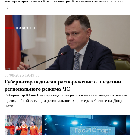
конкурса программы «Красота внутри. Краеведческие музеи России»,
ор...
Я согласен с
политикой конфиденциальности и
защиты информации*
Я согласен с
политикой конфиденциальности и
защиты информации*
НОВОСТИ
05/08/2026 19:49:00
Губернатор подписал распоряжение о введении
регионального режима ЧС
Губернатор Юрий Слюсарь подписал распоряжение о введении режима
чрезвычайной ситуации регионального характера в Ростове-на-Дону,
Ново...
НОВОСТИ