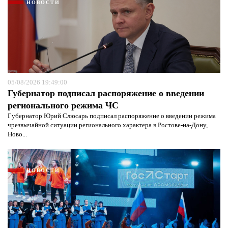
НОВОСТИ
05/08/2026 19:49:00
Губернатор подписал распоряжение о введении
регионального режима ЧС
Я согласен с
политикой конфиденциальности и
защиты информации*
Я согласен с
политикой конфиденциальности и
Губернатор Юрий Слюсарь подписал распоряжение о введении режима
защиты информации*
чрезвычайной ситуации регионального характера в Ростове-на-Дону,
Ново...
НОВОСТИ