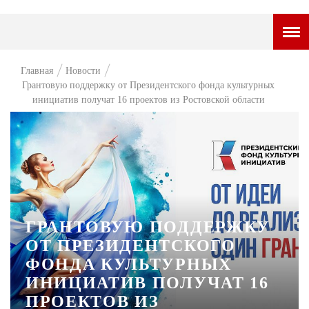
ГОРОДСКОЙ ПОРТАЛ
Главная
Новости
Грантовую поддержку от Президентского фонда культурных
НОВОСТИ
инициатив получат 16 проектов из Ростовской области
ВОПРОС НЕДЕЛИ
ПРЕМЬЕРА
ТАМ И ТУТ
СТИЛЬ ЖИЗНИ
ГРАНТОВУЮ ПОДДЕРЖКУ
ХАЙП
ОТ ПРЕЗИДЕНТСКОГО
ЧЕЛОВЕК ОСОБЕННЫЙ
ФОНДА КУЛЬТУРНЫХ
ИНИЦИАТИВ ПОЛУЧАТ 16
КУЛЬТ ЕДЫ
ПРОЕКТОВ ИЗ
АФИША