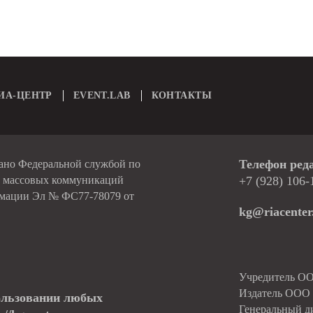
ИА-ЦЕНТР
EVENT.LAB
КОНТАКТЫ
Телефон ред
вано Федеральной службой по
и массовых коммуникаций
+7 (928) 106-
рмации Эл № ФС77-78079 от
kg@riacenter
Учредитель О
Издатель ОО
ользовании любых
Генеральный д