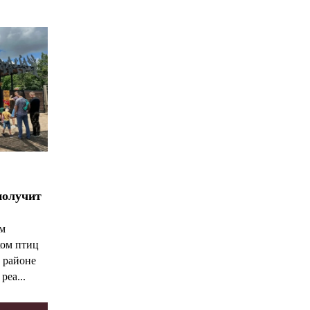
*
*
получит
ым
ком птиц
 районе
реа...