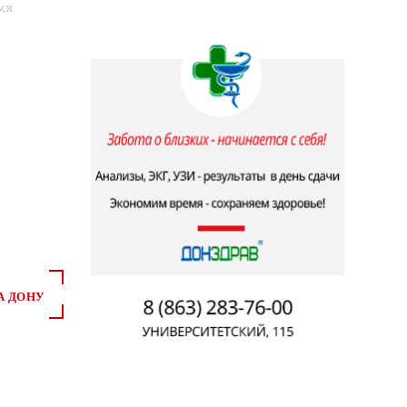
ся
А ДОНУ