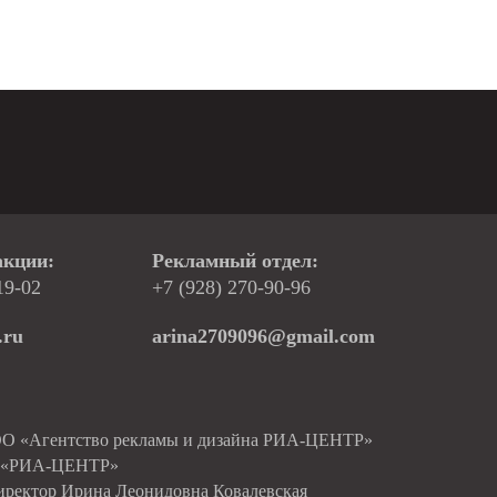
акции:
Рекламный отдел:
19-02
+7 (928) 270-90-96
.ru
arina2709096@gmail.com
ОО «Агентство рекламы и дизайна РИА-ЦЕНТР»
О «РИА-ЦЕНТР»
иректор Ирина Леонидовна Ковалевская