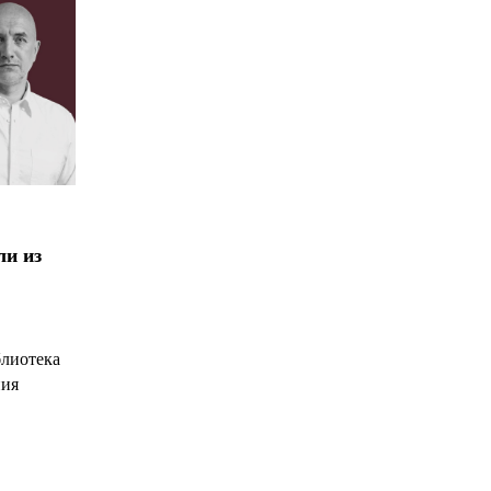
ли из
блиотека
ния