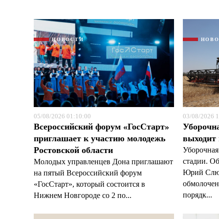
НОВОСТИ
НОВ
05/08/2026 01:10:00
03/08/2026 1
Всероссийский форум «ГосСтарт»
Уборочн
приглашает к участию молодежь
выходит
Ростовской области
Уборочная
стадии. О
Молодых управленцев Дона приглашают
Юрий Слюс
на пятый Всероссийский форум
обмолочено
«ГосСтарт», который состоится в
порядк...
Нижнем Новгороде со 2 по...