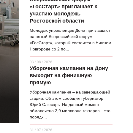
«ГосСтарт» приглашает к
ВОПРОС НЕДЕЛИ
участию молодежь
ПРЕМЬЕРА
Ростовской области
ТАМ И ТУТ
Молодых управленцев Дона приглашают
на пятый Всероссийский форум
СТИЛЬ ЖИЗНИ
«ГосСтарт», который состоится в Нижнем
Новгороде со 2 по...
ХАЙП
03 / 08 / 2026
ЧЕЛОВЕК ОСОБЕННЫЙ
Уборочная кампания на Дону
выходит на финишную
КУЛЬТ ЕДЫ
прямую
АФИША
Уборочная кампания – на завершающей
стадии. Об этом сообщил губернатор
ЖУРНАЛ
Юрий Слюсарь. На данный момент
обмолочено 2,9 миллиона гектаров – это
порядк...
31 / 07 / 2026