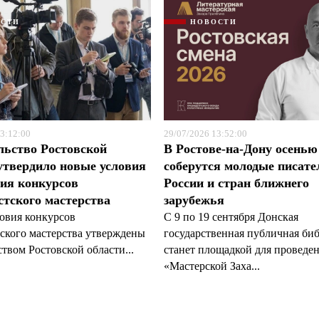
ОСТИ
НОВОСТИ
3:12:00
29/07/2026 13:52:00
льство Ростовской
В Ростове-на-Дону осенью
утвердило новые условия
соберутся молодые писате
ия конкурсов
России и стран ближнего
тского мастерства
зарубежья
овия конкурсов
С 9 по 19 сентября Донская
ского мастерства утверждены
государственная публичная би
твом Ростовской области...
станет площадкой для проведе
«Мастерской Заха...