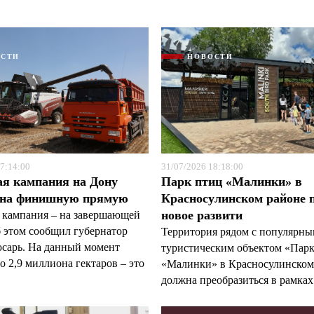
ОСТИ
НОВОСТИ
Я согласен с
Я согласен с
политикой конфиденциальности и защиты информации
политикой конфиденциальности и защиты информации
7:14:00
31/07/2026 18:18:00
ая кампания на Дону
Парк птиц «Малинки» в
 на финишную прямую
Красносулинском районе 
новое развити
 кампания – на завершающей
б этом сообщил губернатор
Территория рядом с популярн
арь. На данный момент
туристическим объектом «Пар
 2,9 миллиона гектаров – это
«Малинки» в Красносулинском
должна преобразиться в рамках 