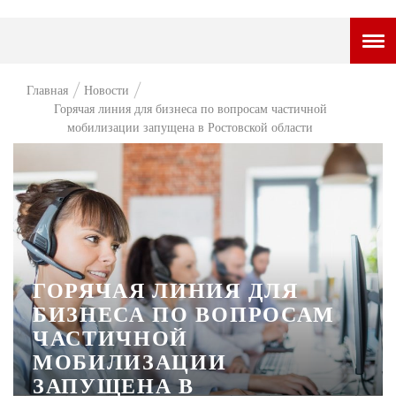
ГОРОДСКОЙ ПОРТАЛ
Главная
Новости
Горячая линия для бизнеса по вопросам частичной
НОВОСТИ
мобилизации запущена в Ростовской области
ВОПРОС НЕДЕЛИ
ПРЕМЬЕРА
ТАМ И ТУТ
СТИЛЬ ЖИЗНИ
ГОРЯЧАЯ ЛИНИЯ ДЛЯ
ХАЙП
БИЗНЕСА ПО ВОПРОСАМ
ЧЕЛОВЕК ОСОБЕННЫЙ
ЧАСТИЧНОЙ
МОБИЛИЗАЦИИ
КУЛЬТ ЕДЫ
ЗАПУЩЕНА В
АФИША