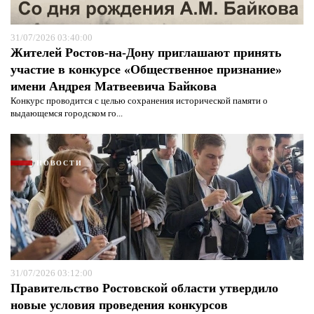
защиты информации*
Я согласен с
политикой конфиденциальности и
защиты информации*
31/07/2026 03:40:00
Жителей Ростов-на-Дону приглашают принять
участие в конкурсе «Общественное признание»
имени Андрея Матвеевича Байкова
Конкурс проводится с целью сохранения исторической памяти о
выдающемся городском го...
НОВОСТИ
31/07/2026 03:12:00
Правительство Ростовской области утвердило
новые условия проведения конкурсов