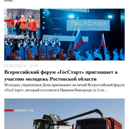
Ново...
НОВОСТИ
05/08/2026 01:10:00
Всероссийский форум «ГосСтарт» приглашает к
участию молодежь Ростовской области
Молодых управленцев Дона приглашают на пятый Всероссийский форум
Я согласен с
политикой конфиденциальности и
«ГосСтарт», который состоится в Нижнем Новгороде со 2 по...
защиты информации*
Я согласен с
политикой конфиденциальности и
защиты информации*
НОВОСТИ