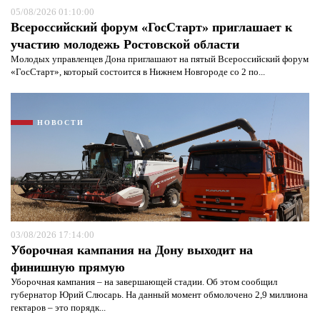
05/08/2026 01:10:00
Всероссийский форум «ГосСтарт» приглашает к
участию молодежь Ростовской области
Молодых управленцев Дона приглашают на пятый Всероссийский форум
«ГосСтарт», который состоится в Нижнем Новгороде со 2 по...
НОВОСТИ
Я согласен с
политикой конфиденциальности и
защиты информации*
Я согласен с
политикой конфиденциальности и
защиты информации*
03/08/2026 17:14:00
Уборочная кампания на Дону выходит на
финишную прямую
Уборочная кампания – на завершающей стадии. Об этом сообщил
губернатор Юрий Слюсарь. На данный момент обмолочено 2,9 миллиона
гектаров – это порядк...