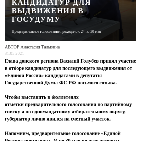
КАНДИДАТУР ДЛЯ
ВЫДВИЖЕНИЯ В
ЖУРНАЛ
ГОСУДУМУ
Предварительное голосование проходило с 24 по 30 мая
АВТОР
Анастасия Талызина
31.05.2021
Глава донского региона Василий Голубев принял участие
в отборе кандидатур для последующего выдвижения от
«Единой России» кандидатами в депутаты
Государственной Думы ФС РФ восьмого созыва.
Чтобы выставить в бюллетенях
отметки предварительного голосования по партийному
списку и по одномандатному избирательному округу,
губернатор лично явился на счетный участок.
Напомним, предварительное голосование «Единой
России» проходило с 24 по 30 мая во всех регионах