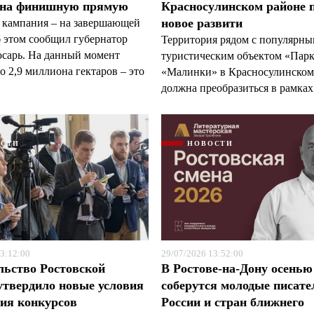
 на финишную прямую
Красносулинском районе 
новое развити
 кампания – на завершающей
б этом сообщил губернатор
Территория рядом с популярн
арь. На данный момент
туристическим объектом «Пар
 2,9 миллиона гектаров – это
«Малинки» в Красносулинском
должна преобразиться в рамках 
ОСТИ
НОВОСТИ
3:12:00
29/07/2026 13:52:00
льство Ростовской
В Ростове-на-Дону осенью
утвердило новые условия
соберутся молодые писате
ия конкурсов
России и стран ближнего