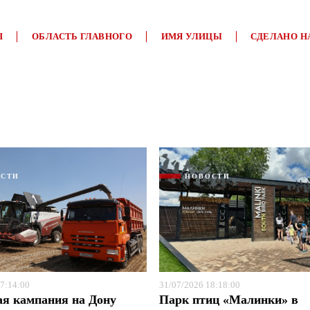
П
ОБЛАСТЬ ГЛАВНОГО
ИМЯ УЛИЦЫ
СДЕЛАНО Н
ОСТИ
НОВОСТИ
Я согласен с
Я согласен с
политикой конфиденциальности и защиты информации
политикой конфиденциальности и защиты информации
7:14:00
31/07/2026 18:18:00
ая кампания на Дону
Парк птиц «Малинки» в