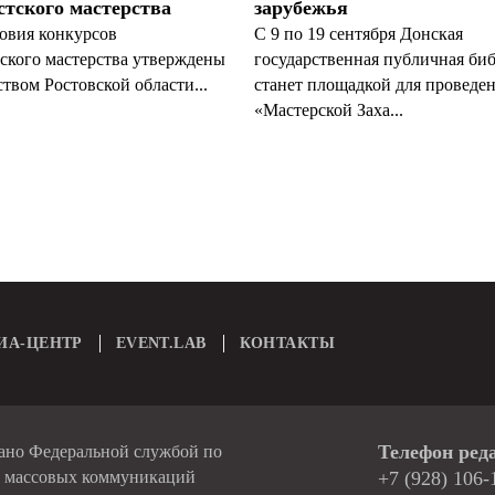
тского мастерства
зарубежья
овия конкурсов
С 9 по 19 сентября Донская
ского мастерства утверждены
государственная публичная би
твом Ростовской области...
станет площадкой для проведе
«Мастерской Заха...
ИА-ЦЕНТР
EVENT.LAB
КОНТАКТЫ
Телефон ред
вано Федеральной службой по
и массовых коммуникаций
+7 (928) 106-