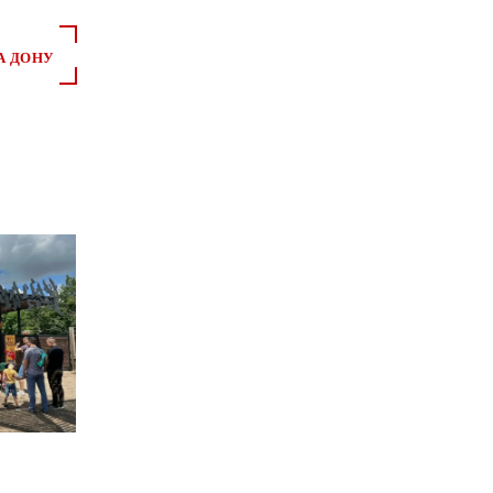
А ДОНУ
*
*