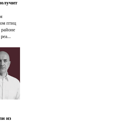
получит
ым
ком птиц
 районе
реа...
ли из