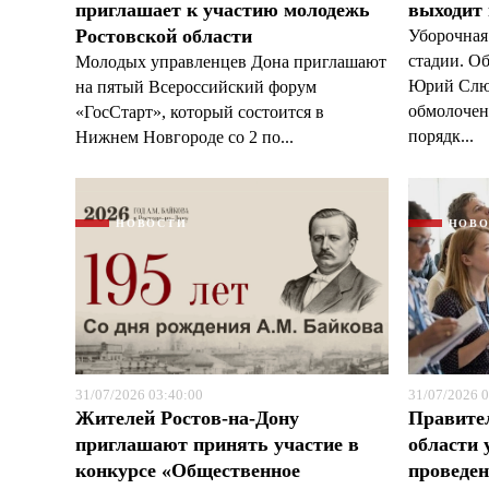
приглашает к участию молодежь
выходит
Ростовской области
Уборочная
стадии. О
Молодых управленцев Дона приглашают
Юрий Слюс
на пятый Всероссийский форум
обмолочено
«ГосСтарт», который состоится в
порядк...
Нижнем Новгороде со 2 по...
НОВОСТИ
НОВ
31/07/2026 03:40:00
31/07/2026 0
Жителей Ростов-на-Дону
Правите
приглашают принять участие в
области 
конкурсе «Общественное
проведен