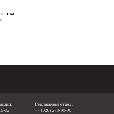
блиотека
ния
акции:
Рекламный отдел:
19-02
+7 (928) 270-90-96