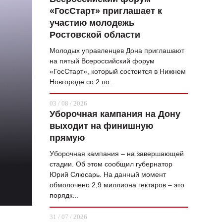
«ГосСтарт» приглашает к
ВОПРОС НЕДЕЛИ
участию молодежь
ПРЕМЬЕРА
Ростовской области
ТАМ И ТУТ
Молодых управленцев Дона приглашают
на пятый Всероссийский форум
СТИЛЬ ЖИЗНИ
«ГосСтарт», который состоится в Нижнем
Новгороде со 2 по...
ХАЙП
03 / 08 / 2026
ЧЕЛОВЕК ОСОБЕННЫЙ
Уборочная кампания на Дону
выходит на финишную
КУЛЬТ ЕДЫ
прямую
АФИША
Уборочная кампания – на завершающей
стадии. Об этом сообщил губернатор
ЖУРНАЛ
Юрий Слюсарь. На данный момент
обмолочено 2,9 миллиона гектаров – это
порядк...
31 / 07 / 2026