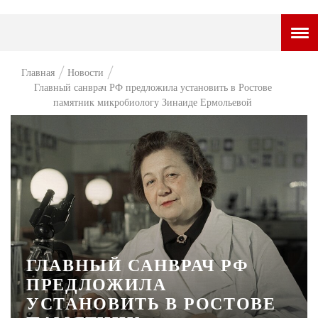
ГОРОДСКОЙ ПОРТАЛ
Главная
Новости
Главный санврач РФ предложила установить в Ростове
НОВОСТИ
памятник микробиологу Зинаиде Ермольевой
ВОПРОС НЕДЕЛИ
ПРЕМЬЕРА
ТАМ И ТУТ
СТИЛЬ ЖИЗНИ
ХАЙП
ГЛАВНЫЙ САНВРАЧ РФ
ЧЕЛОВЕК ОСОБЕННЫЙ
ПРЕДЛОЖИЛА
КУЛЬТ ЕДЫ
УСТАНОВИТЬ В РОСТОВЕ
АФИША