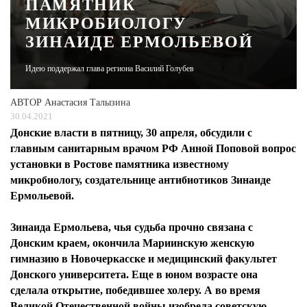
ПАМЯТНИК
МИКРОБИОЛОГУ
ЖУРНАЛ
ЗИНАИДЕ ЕРМОЛЬЕВОЙ
Идею поддержал глава региона Василий Голубев
АВТОР
Анастасия Талызина
30.04.2021
Донские власти в пятницу, 30 апреля, обсудили с
главным санитарным врачом РФ Анной Поповой вопрос
установки в Ростове памятника известному
микробиологу, создательнице антибиотиков Зинаиде
Ермольевой.
Зинаида Ермольева, чья судьба прочно связана с
Донским краем, окончила Мариинскую женскую
гимназию в Новочеркасске и медицинский факультет
Донского университета. Еще в юном возрасте она
сделала открытие, победившее холеру. А во время
Великой Отечественной войны изобрела советскую