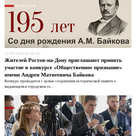
НОВОСТИ
31/07/2026 03:40:00
Жителей Ростов-на-Дону приглашают принять
участие в конкурсе «Общественное признание»
имени Андрея Матвеевича Байкова
Конкурс проводится с целью сохранения исторической памяти о
Я согласен с
политикой конфиденциальности и
выдающемся городском го...
защиты информации*
Я согласен с
политикой конфиденциальности и
защиты информации*
НОВОСТИ